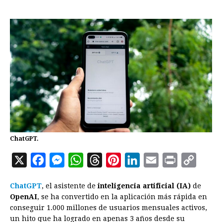
ChatGPT.
X
F
M
W
T
P
L
E
P
C
a
e
h
h
i
i
m
r
o
ChatGPT
, el asistente de
inteligencia artificial (IA)
de
c
s
a
r
n
n
a
i
p
OpenAI
, se ha convertido en la aplicación más rápida en
e
s
t
e
t
k
i
n
y
conseguir 1.000 millones de usuarios mensuales activos,
un hito que ha logrado en apenas 3 años desde su
b
e
s
a
e
e
l
t
L