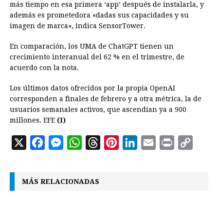
más tiempo en esa primera ‘app’ después de instalarla, y
además es prometedora «dadas sus capacidades y su
imagen de marca», indica SensorTower.
En comparación, los UMA de ChatGPT tienen un
crecimiento interanual del 62 % en el trimestre, de
acuerdo con la nota.
Los últimos datos ofrecidos por la propia OpenAI
corresponden a finales de febrero y a otra métrica, la de
usuarios semanales activos, que ascendían ya a 900
millones. EFE
(I)
X
F
M
W
T
P
L
E
P
C
a
e
h
h
i
i
m
r
o
c
s
a
r
n
n
a
i
p
MÁS RELACIONADAS
e
s
t
e
t
k
i
n
y
b
e
s
a
e
e
l
t
L
o
n
A
d
r
d
i