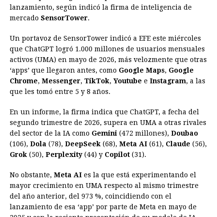
lanzamiento, según indicó la firma de inteligencia de
o
n
A
d
r
d
i
mercado
SensorTower
.
o
g
p
s
e
I
n
Un portavoz de SensorTower indicó a EFE este miércoles
k
e
p
s
n
k
que ChatGPT logró 1.000 millones de usuarios mensuales
r
t
activos (UMA) en mayo de 2026, más velozmente que otras
‘apps’ que llegaron antes, como
Google Maps
,
Google
Chrome
,
Messenger
,
TikTok
,
Youtube
e
Instagram
, a las
que les tomó entre 5 y 8 años.
En un informe, la firma indica que ChatGPT, a fecha del
segundo trimestre de 2026, supera en UMA a otras rivales
del sector de la IA como
Gemini
(472 millones),
Doubao
(106),
Dola
(78),
DeepSeek
(68),
Meta AI
(61),
Claude
(56),
Grok
(50),
Perplexity
(44) y
Copilot
(31).
No obstante,
Meta AI
es la que está experimentando el
mayor crecimiento en UMA respecto al mismo trimestre
del año anterior, del 973 %, coincidiendo con el
lanzamiento de esa ‘app’ por parte de Meta en mayo de