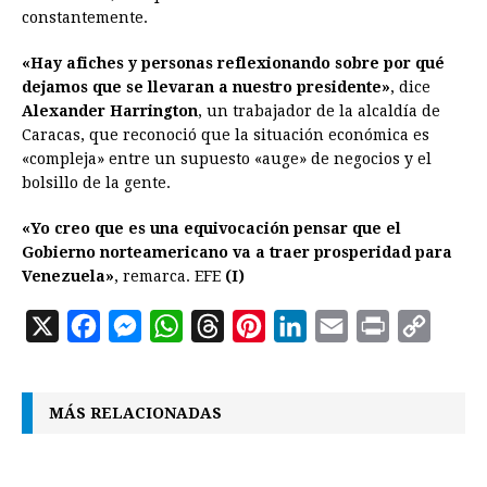
constantemente.
«Hay afiches y personas reflexionando sobre por qué
dejamos que se llevaran a nuestro presidente»
, dice
Alexander Harrington
, un trabajador de la alcaldía de
Caracas, que reconoció que la situación económica es
«compleja» entre un supuesto «auge» de negocios y el
bolsillo de la gente.
«Yo creo que es una equivocación pensar que el
Gobierno norteamericano va a traer prosperidad para
Venezuela»
, remarca. EFE
(I)
X
F
M
W
T
P
L
E
P
C
a
e
h
h
i
i
m
r
o
c
s
a
r
n
n
a
i
p
MÁS RELACIONADAS
e
s
t
e
t
k
i
n
y
b
e
s
a
e
e
l
t
L