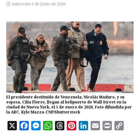
miércoles 3 de junio de 2026
El presidente destituido de Venezuela, Nicolás Maduro, y su
esposa, Cilia Flores, llegan al helipuerto de Wall Street en la
ciudad de Nueva York, el 5 de enero de 2026. Foto difundida por
la ABC. Kyle Mazza-CNP/Shutterstock
X
F
M
W
T
P
L
E
P
C
a
e
h
h
i
i
m
r
o