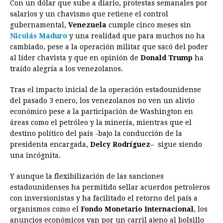
Con un dólar que sube a diario, protestas semanales por
c
s
a
r
n
n
a
i
p
salarios y un chavismo que retiene el control
e
s
t
e
t
k
i
n
y
gubernamental,
Venezuela
cumple cinco meses sin
Nicolás Maduro
b
e
y una realidad que para muchos no ha
s
a
e
e
l
t
L
cambiado, pese a la operación militar que sacó del poder
o
n
A
d
r
d
i
al líder chavista y que en opinión de
Donald Trump
ha
o
g
p
s
e
I
n
traído alegría a los venezolanos.
k
e
p
s
n
k
Tras el impacto inicial de la operación estadounidense
r
t
del pasado 3 enero, los venezolanos no ven un alivio
económico pese a la participación de Washington en
áreas como el petróleo y la minería, mientras que el
destino político del país -bajo la conducción de la
presidenta encargada,
Delcy Rodríguez
– sigue siendo
una incógnita.
Y aunque la flexibilización de las sanciones
estadounidenses ha permitido sellar acuerdos petroleros
con inversionistas y ha facilitado el retorno del país a
organismos como el
Fondo Monetario Internacional
, los
anuncios económicos van por un carril ajeno al bolsillo