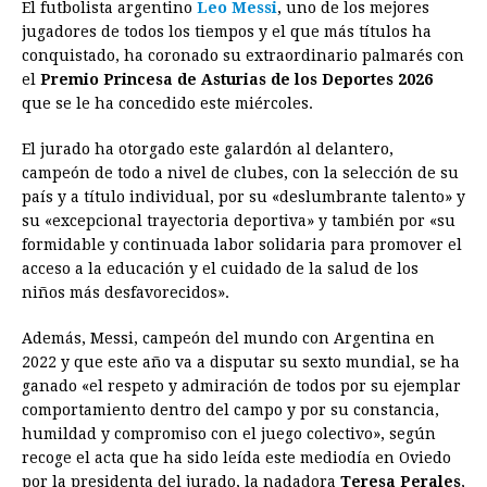
El futbolista argentino
Leo Messi
, uno de los mejores
c
s
a
r
n
n
a
i
p
jugadores de todos los tiempos y el que más títulos ha
e
s
t
e
t
k
i
n
y
conquistado, ha coronado su extraordinario palmarés con
el
Premio Princesa de Asturias de los Deportes 2026
b
e
s
a
e
e
l
t
L
que se le ha concedido este miércoles.
o
n
A
d
r
d
i
o
g
p
s
e
I
n
El jurado ha otorgado este galardón al delantero,
campeón de todo a nivel de clubes, con la selección de su
k
e
p
s
n
k
país y a título individual, por su «deslumbrante talento» y
r
t
su «excepcional trayectoria deportiva» y también por «su
formidable y continuada labor solidaria para promover el
acceso a la educación y el cuidado de la salud de los
niños más desfavorecidos».
Además, Messi, campeón del mundo con Argentina en
2022 y que este año va a disputar su sexto mundial, se ha
ganado «el respeto y admiración de todos por su ejemplar
comportamiento dentro del campo y por su constancia,
humildad y compromiso con el juego colectivo», según
recoge el acta que ha sido leída este mediodía en Oviedo
por la presidenta del jurado, la nadadora
Teresa Perales
,