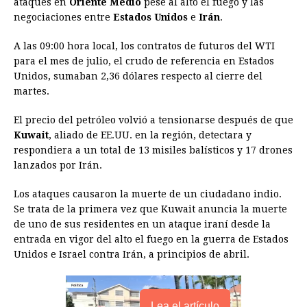
ataques en
b
Oriente Medio
e
s
a
pese al alto el fuego y las
e
e
l
t
L
negociaciones entre
Estados Unidos
e
Irán
.
o
n
A
d
r
d
i
o
g
p
s
e
I
n
A las 09:00 hora local, los contratos de futuros del WTI
para el mes de julio, el crudo de referencia en Estados
k
e
p
s
n
k
Unidos, sumaban 2,36 dólares respecto al cierre del
r
t
martes.
El precio del petróleo volvió a tensionarse después de que
Kuwait
, aliado de EE.UU. en la región, detectara y
respondiera a un total de 13 misiles balísticos y 17 drones
lanzados por Irán.
Los ataques causaron la muerte de un ciudadano indio.
Se trata de la primera vez que Kuwait anuncia la muerte
de uno de sus residentes en un ataque iraní desde la
entrada en vigor del alto el fuego en la guerra de Estados
Unidos e Israel contra Irán, a principios de abril.
Lea el artículo