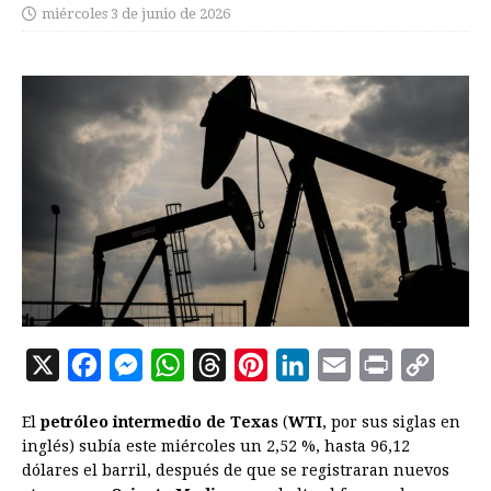
miércoles 3 de junio de 2026
X
F
M
W
T
P
L
E
P
C
a
e
h
h
i
i
m
r
o
El
petróleo intermedio de Texas
(
WTI
, por sus siglas en
c
s
a
r
n
n
a
i
p
inglés) subía este miércoles un 2,52 %, hasta 96,12
e
s
t
e
t
k
i
n
y
dólares el barril, después de que se registraran nuevos