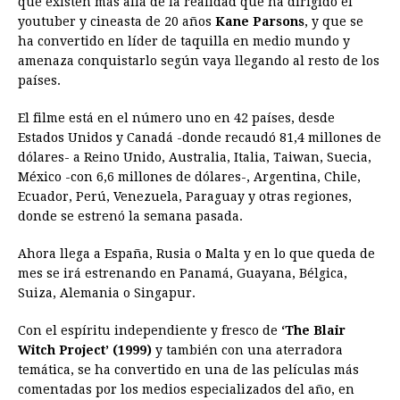
que existen más allá de la realidad que ha dirigido el
youtuber y cineasta de 20 años
b
e
s
a
Kane Parsons
e
e
l
, y que se
t
L
ha convertido en líder de taquilla en medio mundo y
o
n
A
d
r
d
i
amenaza conquistarlo según vaya llegando al resto de los
o
g
p
s
e
I
n
países.
k
e
p
s
n
k
El filme está en el número uno en 42 países, desde
r
t
Estados Unidos y Canadá -donde recaudó 81,4 millones de
dólares- a Reino Unido, Australia, Italia, Taiwan, Suecia,
México -con 6,6 millones de dólares-, Argentina, Chile,
Ecuador, Perú, Venezuela, Paraguay y otras regiones,
donde se estrenó la semana pasada.
Ahora llega a España, Rusia o Malta y en lo que queda de
mes se irá estrenando en Panamá, Guayana, Bélgica,
Suiza, Alemania o Singapur.
Con el espíritu independiente y fresco de
‘The Blair
Witch Project’ (1999)
y también con una aterradora
temática, se ha convertido en una de las películas más
comentadas por los medios especializados del año, en