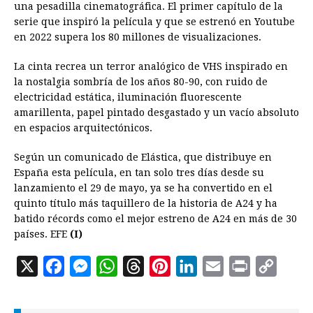
una pesadilla cinematográfica. El primer capítulo de la
serie que inspiró la película y que se estrenó en Youtube
en 2022 supera los 80 millones de visualizaciones.
La cinta recrea un terror analógico de VHS inspirado en
la nostalgia sombría de los años 80-90, con ruido de
electricidad estática, iluminación fluorescente
amarillenta, papel pintado desgastado y un vacío absoluto
en espacios arquitectónicos.
Según un comunicado de Elástica, que distribuye en
España esta película, en tan solo tres días desde su
lanzamiento el 29 de mayo, ya se ha convertido en el
quinto título más taquillero de la historia de A24 y ha
batido récords como el mejor estreno de A24 en más de 30
países. EFE
(I)
X
F
M
W
T
P
L
E
P
C
a
e
h
h
i
i
m
r
o
c
s
a
r
n
n
a
i
p