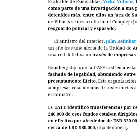
El alcalde de Esmeraldas,
V
icko Villacís
,
c
s
a
r
n
n
como parte de una investigación a una p
e
s
t
e
t
k
detenidos más, entre ellos un juez de S
de Villacís se desarrolla en el Complejo J
b
e
s
a
e
e
resguardo policial y esposado.
o
n
A
d
r
d
o
g
p
s
e
I
El Ministro del Interior,
John Reimber
un año tras una alerta de la Unidad de A
k
e
p
s
n
una red delictiva
«a través de empresas 
r
t
Reimberg dijo que la UAFE rastreó
a esta
fachada de legalidad, obteniendo entre
presuntamente ilícito.
Esta organización
«empresas relacionadas, transferencias a 
el ministro.
La
UAFE identificó transferencias por 
240.000 de esos fondos estaban dirigido
en efectivo por alrededor de USD 320.0
cerca de USD 980.000
, dijo Reimberg.