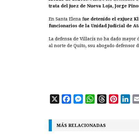
trata del juez de Nueva Loja, Jorge Pin
En Santa Elena f
ue detenido el exjuez K
funcionarios de la Unidad Judicial de A
La defensa de Villacís no ha dado mayor d
al norte de Quito, ssu abogado defensor d
X
F
M
W
T
P
L
a
e
h
h
i
i
c
s
a
r
n
n
MÁS RELACIONADAS
e
s
t
e
t
k
b
e
s
a
e
e