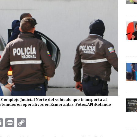
l Complejo Judicial Norte del vehículo que transporta al
detenidos en operativos en Esmeraldas. Fotos:API /Rolando
E
P
C
m
r
o