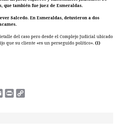
os, que también fue juez de Esmeraldas.
lever Salcedo. En Esmeraldas, detuvieron a dos
tacames.
etalle del caso pero desde el Complejo Judicial ubicado
ijo que su cliente «es un perseguido político».
(I)
E
P
C
m
r
o
a
i
p
i
n
y
l
t
L