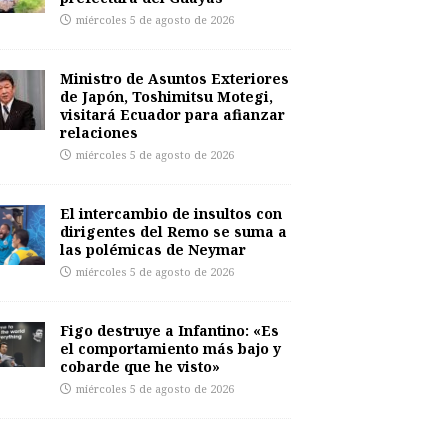
miércoles 5 de agosto de 2026
Ministro de Asuntos Exteriores
de Japón, Toshimitsu Motegi,
visitará Ecuador para afianzar
relaciones
miércoles 5 de agosto de 2026
El intercambio de insultos con
dirigentes del Remo se suma a
las polémicas de Neymar
miércoles 5 de agosto de 2026
Figo destruye a Infantino: «Es
el comportamiento más bajo y
cobarde que he visto»
miércoles 5 de agosto de 2026