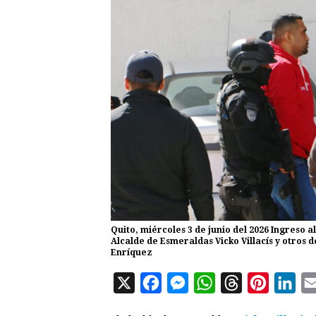
Quito, miércoles 3 de junio del 2026 Ingreso a
Alcalde de Esmeraldas Vicko Villacís y otros 
Enríquez
X
F
M
W
T
P
L
a
e
h
h
i
i