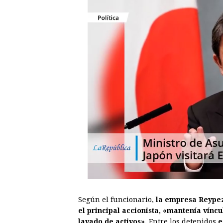
Según el funcionario,
la empresa Reypezp
el principal accionista, «mantenía vínc
lavado de activos».
Entre los detenidos
e