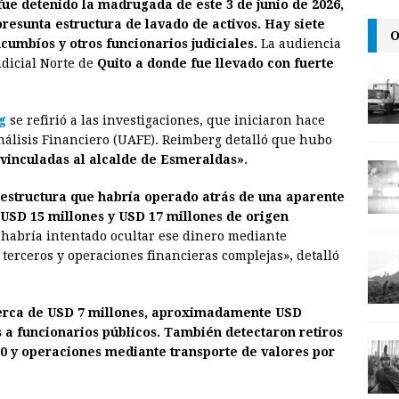
 fue detenido la madrugada de este 3 de junio de 2026,
a
i
p
resunta estructura de lavado de activos. Hay siete
O
i
n
y
ucumbíos y otros funcionarios judiciales.
La audiencia
udicial Norte de
l
t
L
Quito a donde fue llevado con fuerte
i
n
g
se refirió a las investigaciones, que iniciaron hace
nálisis Financiero (UAFE). Reimberg detalló que hubo
k
vinculadas al alcalde de Esmeraldas»
.
 estructura que habría operado atrás de una aparente
 USD 15 millones y USD 17 millones de origen
 habría intentado ocultar ese dinero mediante
terceros y operaciones financieras complejas», detalló
cerca de USD 7 millones, aproximadamente USD
s a funcionarios públicos. También detectaron retiros
00 y operaciones mediante transporte de valores por