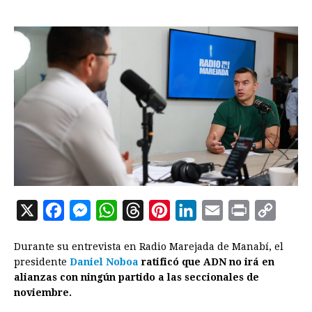
X
F
M
W
T
P
L
E
P
C
a
e
h
h
i
i
m
r
o
Durante su entrevista en Radio Marejada de Manabí, el
c
s
a
r
n
n
a
i
p
presidente
Daniel Noboa
ratificó que ADN no irá en
e
s
t
e
t
k
i
n
y
alianzas con ningún partido a las seccionales de
noviembre.
b
e
s
a
e
e
l
t
L