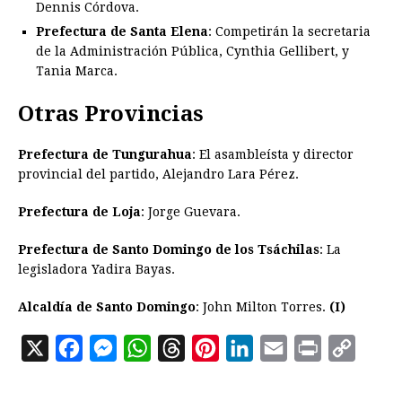
Dennis Córdova.
Prefectura de Santa Elena
: Competirán la secretaria
de la Administración Pública, Cynthia Gellibert, y
Tania Marca.
Otras Provincias
Prefectura de Tungurahua
: El asambleísta y director
provincial del partido, Alejandro Lara Pérez.
Prefectura de Loja
: Jorge Guevara.
Prefectura de Santo Domingo de los Tsáchilas
: La
legisladora Yadira Bayas.
Alcaldía de Santo Domingo
: John Milton Torres.
(I)
X
F
M
W
T
P
L
E
P
C
a
e
h
h
i
i
m
r
o
c
s
a
r
n
n
a
i
p