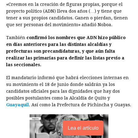
o
n
A
d
r
d
i
«Creemos en la creación de figuras propias, porque el
o
g
p
s
e
I
n
proyecto político (ADN) lleva dos años (…) y tiene que
tener a sus propios candidatos. Ganen o pierdan, tienen
k
e
p
s
n
k
que ser personas del movimiento» añadió Noboa.
r
t
También
confirmó los nombres que ADN hizo público
en días anteriores para las distintas alcaldías y
prefecturas son precandidaturas, y que aún falta
realizar las primarias para definir las listas previo a
las seccionales.
El mandatario informó que habrá elecciones internas en
su movimiento el 18 de junio donde saldrán ya los
candidatos oficiales para las dignidades que hay dos
posibles postulantes como la Alcaldía de Quito y
Guayaquil
. Así como la Prefectura de Pichincha y Guayas.
Lea el artículo