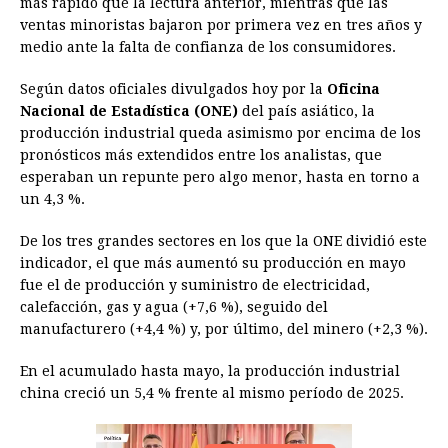
más rápido que la lectura anterior, mientras que las
ventas minoristas bajaron por primera vez en tres años y
b
e
s
a
e
e
l
t
L
medio ante la falta de confianza de los consumidores.
o
n
A
d
r
d
i
o
g
p
s
e
I
n
Según datos oficiales divulgados hoy por la
Oficina
Nacional de Estadística (ONE)
del país asiático, la
k
e
p
s
n
k
producción industrial queda asimismo por encima de los
r
t
pronósticos más extendidos entre los analistas, que
esperaban un repunte pero algo menor, hasta en torno a
un 4,3 %.
De los tres grandes sectores en los que la ONE dividió este
indicador, el que más aumentó su producción en mayo
fue el de producción y suministro de electricidad,
calefacción, gas y agua (+7,6 %), seguido del
manufacturero (+4,4 %) y, por último, del minero (+2,3 %).
En el acumulado hasta mayo, la producción industrial
china creció un 5,4 % frente al mismo período de 2025.