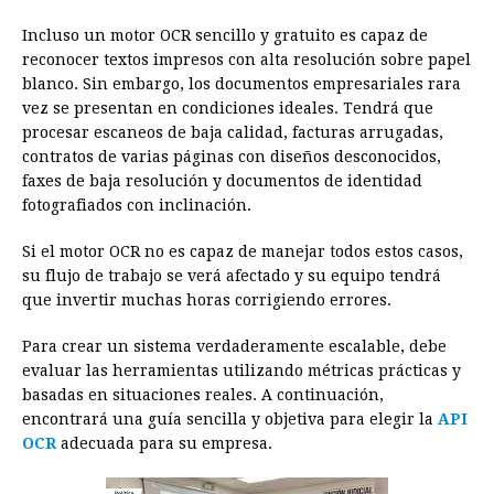
e
s
t
e
t
k
i
n
y
Incluso un motor OCR sencillo y gratuito es capaz de
b
e
s
a
e
e
l
t
L
reconocer textos impresos con alta resolución sobre papel
o
n
A
d
r
d
i
blanco. Sin embargo, los documentos empresariales rara
o
g
p
s
e
I
n
vez se presentan en condiciones ideales. Tendrá que
procesar escaneos de baja calidad, facturas arrugadas,
k
e
p
s
n
k
contratos de varias páginas con diseños desconocidos,
r
t
faxes de baja resolución y documentos de identidad
fotografiados con inclinación.
Si el motor OCR no es capaz de manejar todos estos casos,
su flujo de trabajo se verá afectado y su equipo tendrá
que invertir muchas horas corrigiendo errores.
Para crear un sistema verdaderamente escalable, debe
evaluar las herramientas utilizando métricas prácticas y
basadas en situaciones reales. A continuación,
encontrará una guía sencilla y objetiva para elegir la
API
OCR
adecuada para su empresa.