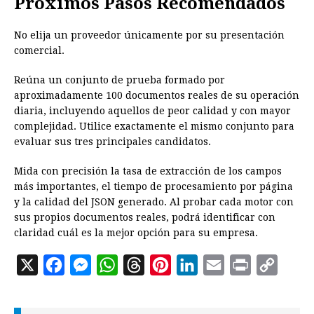
Próximos Pasos Recomendados
No elija un proveedor únicamente por su presentación
comercial.
Reúna un conjunto de prueba formado por
aproximadamente 100 documentos reales de su operación
diaria, incluyendo aquellos de peor calidad y con mayor
complejidad. Utilice exactamente el mismo conjunto para
evaluar sus tres principales candidatos.
Mida con precisión la tasa de extracción de los campos
más importantes, el tiempo de procesamiento por página
y la calidad del JSON generado. Al probar cada motor con
sus propios documentos reales, podrá identificar con
claridad cuál es la mejor opción para su empresa.
X
F
M
W
T
P
L
E
P
C
a
e
h
h
i
i
m
r
o
c
s
a
r
n
n
a
i
p