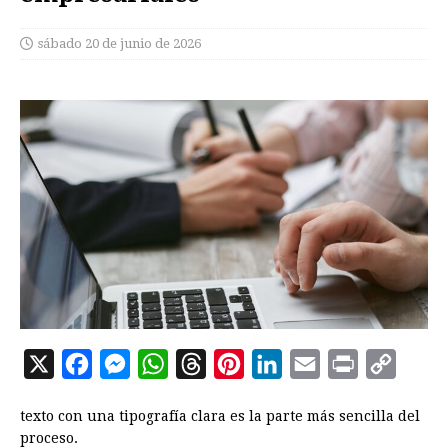
sábado 20 de junio de 2026
X
F
M
W
T
P
L
E
P
C
a
e
h
h
i
i
m
r
o
texto con una tipografía clara es la parte más sencilla del
c
s
a
r
n
n
a
i
p
proceso.