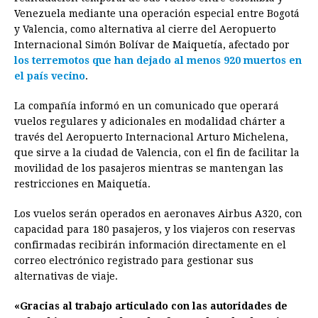
e
s
t
e
t
k
i
n
y
Venezuela mediante una operación especial entre Bogotá
y Valencia, como alternativa al cierre del Aeropuerto
b
e
s
a
e
e
l
t
L
Internacional Simón Bolívar de Maiquetía, afectado por
o
n
A
d
r
d
i
los terremotos que han dejado al menos 920 muertos en
o
g
p
s
e
I
n
el país vecino
.
k
e
p
s
n
k
La compañía informó en un comunicado que operará
r
t
vuelos regulares y adicionales en modalidad chárter a
través del Aeropuerto Internacional Arturo Michelena,
que sirve a la ciudad de Valencia, con el fin de facilitar la
movilidad de los pasajeros mientras se mantengan las
restricciones en Maiquetía.
Los vuelos serán operados en aeronaves Airbus A320, con
capacidad para 180 pasajeros, y los viajeros con reservas
confirmadas recibirán información directamente en el
correo electrónico registrado para gestionar sus
alternativas de viaje.
«Gracias al trabajo articulado con las autoridades de