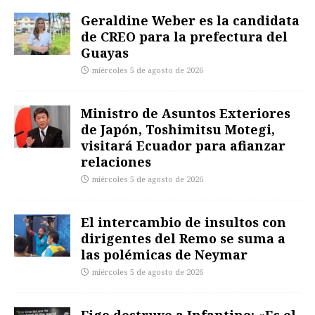
Geraldine Weber es la candidata
de CREO para la prefectura del
Guayas
miércoles 5 de agosto de 2026
Ministro de Asuntos Exteriores
de Japón, Toshimitsu Motegi,
visitará Ecuador para afianzar
relaciones
miércoles 5 de agosto de 2026
El intercambio de insultos con
dirigentes del Remo se suma a
las polémicas de Neymar
miércoles 5 de agosto de 2026
Figo destruye a Infantino: «Es el