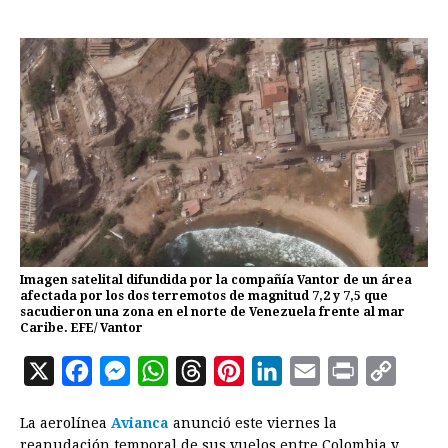
Imagen satelital difundida por la compañía Vantor de un área
afectada por los dos terremotos de magnitud 7,2 y 7,5 que
sacudieron una zona en el norte de Venezuela frente al mar
Caribe. EFE/ Vantor
X
F
M
W
T
P
L
E
P
C
a
e
h
h
i
i
m
r
o
La aerolínea
Avianca
anunció este viernes la
c
s
a
r
n
n
a
i
p
reanudación temporal de sus vuelos entre Colombia y