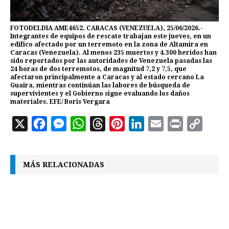
FOTODELDIA AME4652. CARACAS (VENEZUELA), 25/06/2026.-
Integrantes de equipos de rescate trabajan este jueves, en un
edifico afectado por un terremoto en la zona de Altamira en
Caracas (Venezuela). Al menos 235 muertos y 4.300 heridos han
sido reportados por las autoridades de Venezuela pasadas las
24 horas de dos terremotos, de magnitud 7,2 y 7,5, que
afectaron principalmente a Caracas y al estado cercano La
Guaira, mientras continúan las labores de búsqueda de
supervivientes y el Gobierno sigue evaluando los daños
materiales. EFE/ Boris Vergara
X
F
M
W
T
P
L
E
P
C
a
e
h
h
i
i
m
r
o
c
s
a
r
n
n
a
i
p
MÁS RELACIONADAS
e
s
t
e
t
k
i
n
y
b
e
s
a
e
e
l
t
L
o
n
A
d
r
d
i
o
g
p
s
e
I
n