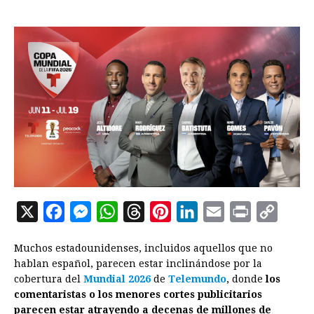
X
F
M
W
T
P
L
E
P
C
a
e
h
h
i
i
m
r
o
Muchos estadounidenses, incluidos aquellos que no
c
s
a
r
n
n
a
i
p
hablan español, parecen estar inclinándose por la
e
s
t
e
t
k
i
n
y
cobertura del
Mundial 2026
de
Telemundo
, donde
los
comentaristas o los menores cortes publicitarios
b
e
s
a
e
e
l
t
L
parecen estar atrayendo a decenas de millones de