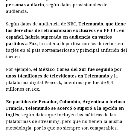
o
n
A
d
r
d
i
personas a diario
, según datos provisionales de
o
g
p
s
e
I
n
audiencia.
k
e
p
s
n
k
Según datos de audiencia de NBC,
Telemundo, que tiene
r
t
los derechos de retransmisión exclusivos en EE.UU. en
español, habría superado en audiencia en varios
partidos a Fox
, la cadena deportiva con los derechos en
inglés en el país norteamericano y principal anfitrión del
torneo.
Por ejemplo,
el México-Corea del Sur fue seguido por
unos 14 millones de televidentes en Telemundo
y la
plataforma digital Peacock, mientras que fue de 9,4
millones en Fox.
En partidos de Ecuador, Colombia, Argentina o incluso
Francia, Telemundo se acercó o superó a la opción en
inglés
, según datos que incluyen las métricas de las
plataformas de streaming, pero que no tienen la misma
metodología, por lo que no siempre son comparables.