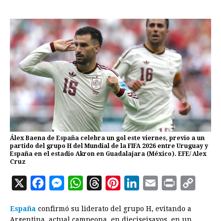
Álex Baena de España celebra un gol este viernes, previo a un
partido del grupo H del Mundial de la FIFA 2026 entre Uruguay y
España en el estadio Akron en Guadalajara (México). EFE/ Alex
Cruz
X
F
M
W
T
P
L
E
P
C
a
e
h
h
i
i
m
r
o
España
confirmó su liderato del grupo H, evitando a
c
s
a
r
n
n
a
i
p
Argentina, actual campeona, en dieciseisavos, en un