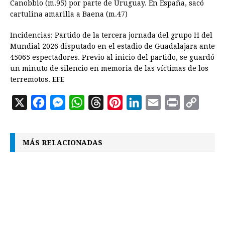
Canobbio (m.95) por parte de Uruguay. En España, sacó
cartulina amarilla a Baena (m.47)
Incidencias: Partido de la tercera jornada del grupo H del
Mundial 2026 disputado en el estadio de Guadalajara ante
45065 espectadores. Previo al inicio del partido, se guardó
un minuto de silencio en memoria de las víctimas de los
terremotos. EFE
X
F
M
W
T
P
L
E
P
C
a
e
h
h
i
i
m
r
o
c
s
a
r
n
n
a
i
p
MÁS RELACIONADAS
e
s
t
e
t
k
i
n
y
b
e
s
a
e
e
l
t
L
o
n
A
d
r
d
i
o
g
p
s
e
I
n
k
e
p
s
n
k
r
t