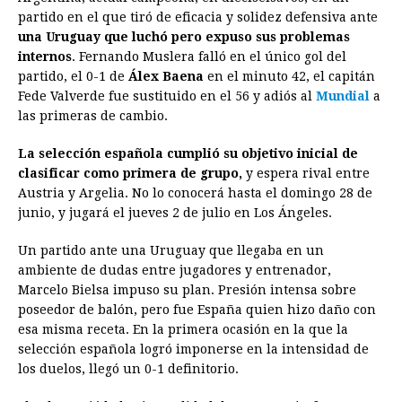
e
s
t
e
t
k
i
n
y
partido en el que tiró de eficacia y solidez defensiva ante
una Uruguay que luchó pero expuso sus problemas
b
e
s
a
e
e
l
t
L
internos
. Fernando Muslera falló en el único gol del
o
n
A
d
r
d
i
partido, el 0-1 de
Álex Baena
en el minuto 42, el capitán
o
g
p
s
e
I
n
Fede Valverde fue sustituido en el 56 y adiós al
Mundial
a
las primeras de cambio.
k
e
p
s
n
k
r
t
La selección española cumplió su objetivo inicial de
clasificar como primera de grupo,
y espera rival entre
Austria y Argelia. No lo conocerá hasta el domingo 28 de
junio, y jugará el jueves 2 de julio en Los Ángeles.
Un partido ante una Uruguay que llegaba en un
ambiente de dudas entre jugadores y entrenador,
Marcelo Bielsa impuso su plan. Presión intensa sobre
poseedor de balón, pero fue España quien hizo daño con
esa misma receta. En la primera ocasión en la que la
selección española logró imponerse en la intensidad de
los duelos, llegó un 0-1 definitorio.