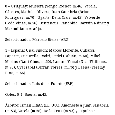
0 – Uruguay: Muslera (Sergio Rochet, m.46); Varela,
Cáceres, Mathías Olivera, Juan Sanabria (Brian
Rodríguez, m.70); Ugarte (De la Cruz, m.45), Valverde
(Fede Viñas, m.56), Bentancur; Canobbio, Darwin Núñez y
Maximiliano Araújo.
Seleccionador: Marcelo Bielsa (ARG).
1 – España: Unai Simón; Marcos Llorente, Cubarsí,
Laporte, Cucurella; Rodri, Pedri (Fabián, m.60), Mikel
Merino (Dani Olmo, m.60); Lamine Yamal (Nico Williams,
m.76), Oyarzabal (Ferran Torres, m.76) y Baena (Yeremy
Pino, m.66).
Seleccionador: Luis de la Fuente (ESP).
Goles: 0-1: Baena, m.42.
Árbitro: Ismail Elfath (EE. UU.). Amonestó a Juan Sanabria
(m.53), Varela (m.58), De la Cruz (m.93) y expulsó a