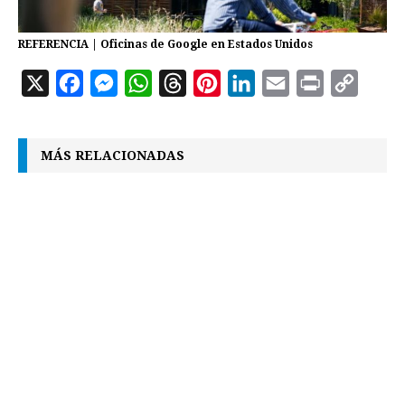
REFERENCIA | Oficinas de Google en Estados Unidos
X
F
M
W
T
P
L
E
P
C
a
e
h
h
i
i
m
r
o
c
s
a
r
n
n
a
i
p
MÁS RELACIONADAS
e
s
t
e
t
k
i
n
y
b
e
s
a
e
e
l
t
L
o
n
A
d
r
d
i
o
g
p
s
e
I
n
k
e
p
s
n
k
r
t