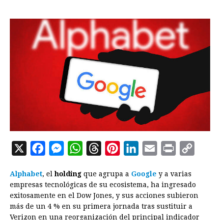
X
F
M
W
T
P
L
E
P
C
a
e
h
h
i
i
m
r
o
Alphabet
, el
holding
que agrupa a
Google
y a varias
c
s
a
r
n
n
a
i
p
empresas tecnológicas de su ecosistema, ha ingresado
e
s
t
e
t
k
i
n
y
exitosamente en el Dow Jones, y sus acciones subieron
más de un 4 % en su primera jornada tras sustituir a
b
e
s
a
e
e
l
t
L
Verizon en una reorganización del principal indicador