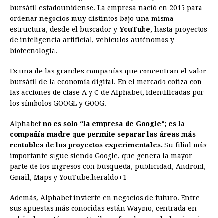
o
n
A
d
r
d
i
bursátil estadounidense. La empresa nació en 2015 para
o
g
p
s
e
I
n
ordenar negocios muy distintos bajo una misma
estructura, desde el buscador y
YouTube
, hasta proyectos
k
e
p
s
n
k
de inteligencia artificial, vehículos autónomos y
r
t
biotecnología.
Es una de las grandes compañías que concentran el valor
bursátil de la economía digital. En el mercado cotiza con
las acciones de clase A y C de Alphabet, identificadas por
los símbolos GOOGL y GOOG.
Alphabet
no es solo “la empresa de Google”; es la
compañía madre que permite separar las áreas más
rentables de los proyectos experimentales.
Su filial más
importante sigue siendo Google, que genera la mayor
parte de los ingresos con búsqueda, publicidad, Android,
Gmail, Maps y YouTube.heraldo+1
Además, Alphabet invierte en negocios de futuro. Entre
sus apuestas más conocidas están Waymo, centrada en