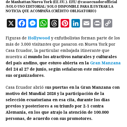
de Manhattan Nueva York (EE.UU.). EFE/ @casaecuadorofficial
/SOLO USO EDITORIAL/ SOLO DISPONIBLE PARA ILUSTRAR LA
NOTICIA QUE ACOMPAÑA (CRÉDITO OBLIGATORIO)
X
F
M
W
T
P
L
E
P
C
a
e
h
h
i
i
m
r
o
Figuras de
Hollywood
y exfutbolistas forman parte de los
c
s
a
r
n
n
a
i
p
más de 3.000 visitantes que pasaron en Nueva York por
e
s
t
e
t
k
i
n
y
Casa Ecuador, la particular embajada itinerante que
muestra al
b
mundo los atractivos naturales y culturales
e
s
a
e
e
l
t
L
del país andino, que estuvo abierta en la
Gran Manzana
o
n
A
d
r
d
i
del 24 al 27 de junio, según señalaron este miércoles
o
g
p
s
e
I
n
sus organizadores
.
k
e
p
s
n
k
Casa Ecuador abrió s
us puertas en la Gran Manzana con
r
t
motivo del Mundial 2026 y la participación de la
selección ecuatoriana en esa cita, durante los días
previos y posteriores a su triunfo por 2-1 contra
Alemania, en los que atrajo la atención de 100.000
personas, de acuerdo con sus promotores.