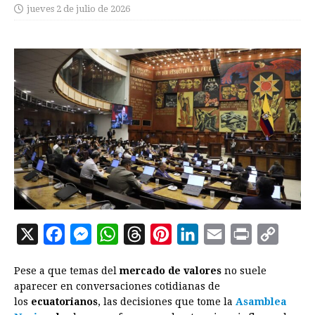
jueves 2 de julio de 2026
X
F
M
W
T
P
L
E
P
C
a
e
h
h
i
i
m
r
o
Pese a que temas del
mercado de valores
no suele
c
s
a
r
n
n
a
i
p
aparecer en conversaciones cotidianas de
e
s
t
e
t
k
i
n
y
los
ecuatorianos
, las decisiones que tome la
Asamblea