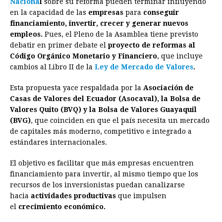
Naciona
l
sobre su reforma pueden terminar influyendo
b
e
s
a
e
e
l
t
L
en la capacidad de las
empresas
para
conseguir
o
n
A
d
r
d
i
financiamiento, invertir, crecer y generar nuevos
o
g
p
s
e
I
n
empleos.
Pues, el Pleno de la Asamblea tiene previsto
debatir en primer debate el
proyecto de reformas al
k
e
p
s
n
k
Código Orgánico Monetario y Financiero
, que incluye
r
t
cambios al Libro II de la
Ley de Mercado de Valores
.
Esta propuesta yace respaldada por la
Asociación de
Casas de Valores del Ecuador (Asocaval), la Bolsa de
Valores Quito (BVQ) y la Bolsa de Valores Guayaquil
(BVG)
, que coinciden en que el país necesita un mercado
de capitales más moderno, competitivo e integrado a
estándares internacionales.
El objetivo es facilitar que más empresas encuentren
financiamiento para invertir, al mismo tiempo que los
recursos de los inversionistas puedan canalizarse
hacia
actividades productivas
que impulsen
el
crecimiento económico.