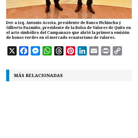
Der a izq. Antonio Acosta, presidente de Banco Pichincha y
Gilberto Pazmiño, presidente de la Bolsa de Valores de Quito en
el acto simbólico del Campanazo que abrió la primera emisión
de bonos verdes en el mercado ecuatoriano de valores.
X
F
M
W
T
P
L
E
P
C
a
e
h
h
i
i
m
r
o
c
s
a
r
n
n
a
i
p
MÁS RELACIONADAS
e
s
t
e
t
k
i
n
y
b
e
s
a
e
e
l
t
L
o
n
A
d
r
d
i
o
g
p
s
e
I
n
k
e
p
s
n
k
r
t