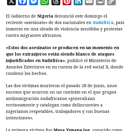
X
F
M
W
T
P
L
E
P
C
a
e
h
h
i
i
m
r
o
El Gobierno de
Nigeria
denunció este domingo el
c
s
a
r
n
n
a
i
p
reciente «asesinato» de dos nacionales en
Sudáfrica
, país
e
s
t
e
t
k
i
n
y
inmerso en una oleada de violencia xenófoba y protestas
contra migrantes africanos.
b
e
s
a
e
e
l
t
L
o
n
A
d
r
d
i
«Estos dos asesinatos se producen en un momento en
o
g
p
s
e
I
n
que los extranjeros están siendo blanco de ataques
injustificados en Sudáfrica»
, publicó el Ministerio de
k
e
p
s
n
k
Asuntos Exteriores en su cuenta de la red social X, donde
r
t
condenó los hechos.
Las dos víctimas murieron el pasado 28 de junio, unos
sucesos que ocurren en un contexto en el que grupos
antiinmigración sudafricanos «generalizan
erróneamente y catalogan como delincuentes a
nigerianos respetables, trabajadores y con buenas
intenciones».
La primera víctima fue
Musa Yunana Joe
, conocido como