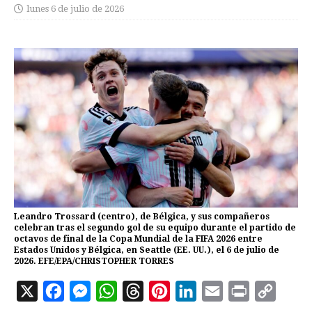
lunes 6 de julio de 2026
Leandro Trossard (centro), de Bélgica, y sus compañeros
celebran tras el segundo gol de su equipo durante el partido de
octavos de final de la Copa Mundial de la FIFA 2026 entre
Estados Unidos y Bélgica, en Seattle (EE. UU.), el 6 de julio de
2026. EFE/EPA/CHRISTOPHER TORRES
X
F
M
W
T
P
L
E
P
C
a
e
h
h
i
i
m
r
o