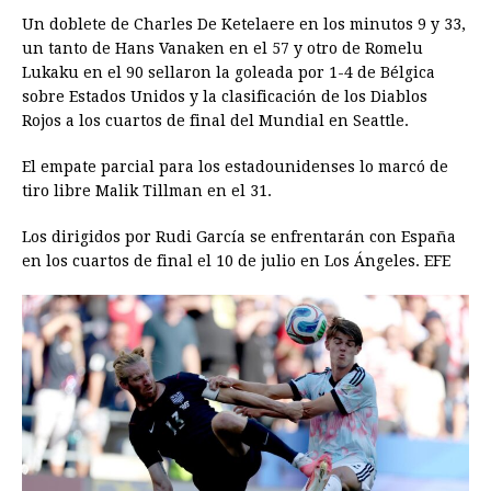
Un doblete de Charles De Ketelaere en los minutos 9 y 33,
c
s
a
r
n
n
a
i
p
un tanto de Hans Vanaken en el 57 y otro de Romelu
e
s
t
e
t
k
i
n
y
Lukaku en el 90 sellaron la goleada por 1-4 de Bélgica
sobre Estados Unidos y la clasificación de los Diablos
b
e
s
a
e
e
l
t
L
Rojos a los cuartos de final del Mundial en Seattle.
o
n
A
d
r
d
i
o
g
p
s
e
I
n
El empate parcial para los estadounidenses lo marcó de
tiro libre Malik Tillman en el 31.
k
e
p
s
n
k
r
t
Los dirigidos por Rudi García se enfrentarán con España
en los cuartos de final el 10 de julio en Los Ángeles. EFE