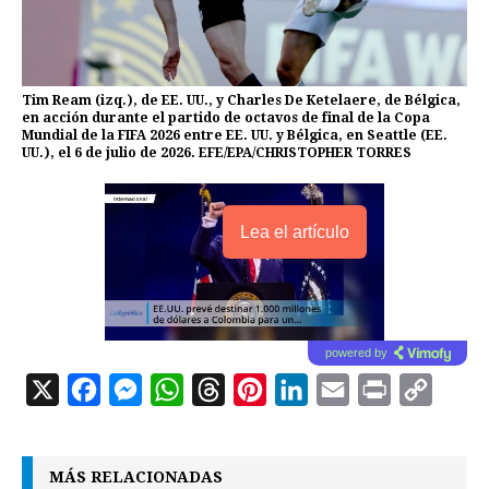
Tim Ream (izq.), de EE. UU., y Charles De Ketelaere, de Bélgica,
en acción durante el partido de octavos de final de la Copa
Mundial de la FIFA 2026 entre EE. UU. y Bélgica, en Seattle (EE.
UU.), el 6 de julio de 2026. EFE/EPA/CHRISTOPHER TORRES
Lea el artículo
powered by
X
F
M
W
T
P
L
E
P
C
a
e
h
h
i
i
m
r
o
c
s
a
r
n
n
a
i
p
MÁS RELACIONADAS
e
s
t
e
t
k
i
n
y