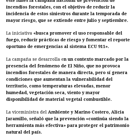
este lunes la campaña nacional de prevención de
e
s
t
e
t
k
i
n
y
incendios forestales, con el objetivo de reducir la
incidencia de estos siniestros durante la temporada de
b
e
s
a
e
e
l
t
L
mayor riesgo, que se extiende entre julio y septiembre.
o
n
A
d
r
d
i
o
g
p
s
e
I
n
La iniciativa
«busca promover el uso responsable del
fuego, reducir prácticas de riesgo y fomentar el reporte
k
e
p
s
n
k
oportuno de emergencias al sistema ECU 911».
r
t
La campaña se desarrolla e
n un contexto marcado por la
presencia del fenómeno de El Niño, que no provoca
incendios forestales de manera directa, pero sí genera
condiciones que aumentan la vulnerabilidad del
territorio, como temperaturas elevadas, menor
humedad, vegetación seca, viento y mayor
disponibilidad de material vegetal combustible.
La viceministra del
Ambiente y Marino Costero, Alicia
Jaramillo, señaló que la prevención «continúa siendo la
herramienta más efectiva» para proteger el patrimonio
natural del país.