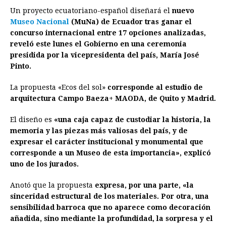
Un proyecto ecuatoriano-español diseñará el
nuevo
c
s
a
r
n
n
a
i
p
Museo Nacional
(MuNa) de Ecuador tras ganar el
e
s
t
e
t
k
i
n
y
concurso internacional entre 17 opciones analizadas,
reveló este lunes el Gobierno en una ceremonia
b
e
s
a
e
e
l
t
L
presidida por la vicepresidenta del país, María José
o
n
A
d
r
d
i
Pinto.
o
g
p
s
e
I
n
La propuesta «Ecos del sol»
corresponde al estudio de
k
e
p
s
n
k
arquitectura Campo Baeza+ MAODA, de Quito y Madrid.
r
t
El diseño es
«una caja capaz de custodiar la historia, la
memoria y las piezas más valiosas del país, y de
expresar el carácter institucional y monumental que
corresponde a un Museo de esta importancia», explicó
uno de los jurados.
Anotó que la propuesta
expresa, por una parte, «la
sinceridad estructural de los materiales. Por otra, una
sensibilidad barroca que no aparece como decoración
añadida, sino mediante la profundidad, la sorpresa y el