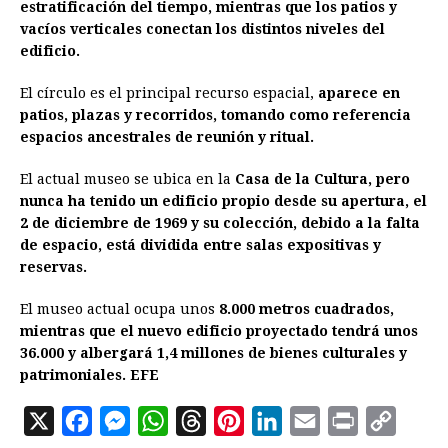
estratificación del tiempo, mientras que los patios y
vacíos verticales conectan los distintos niveles del
edificio.
El círculo es el principal recurso espacial,
aparece en
patios, plazas y recorridos, tomando como referencia
espacios ancestrales de reunión y ritual.
El actual museo se ubica en la
Casa de la Cultura, pero
nunca ha tenido un edificio propio desde su apertura, el
2 de diciembre de 1969 y su colección, debido a la falta
de espacio, está dividida entre salas expositivas y
reservas.
El museo actual ocupa unos
8.000 metros cuadrados,
mientras que el nuevo edificio proyectado tendrá unos
36.000 y albergará 1,4 millones de bienes culturales y
patrimoniales. EFE
X
F
M
W
T
P
L
E
P
C