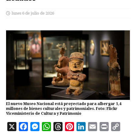
lunes 6 de julio de 2026
El nuevo Museo Nacional está proyectado para albergar 1,4
millones de bienes culturales y patrimoniales. Foto: Flickr
Viceministerio de Cultura y Patrimonio
X
F
M
W
T
P
L
E
P
C
a
e
h
h
i
i
m
r
o