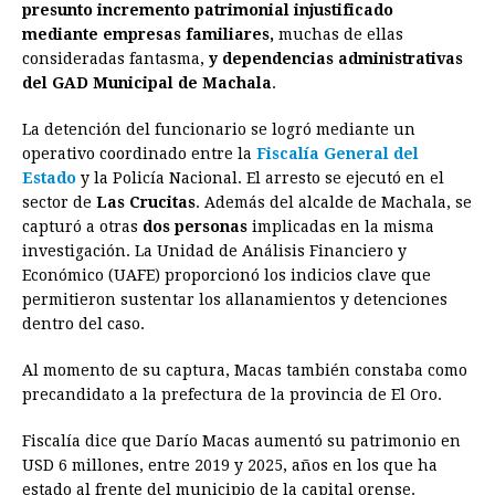
presunto incremento patrimonial injustificado
b
e
s
a
e
e
l
t
L
mediante empresas familiares,
muchas de ellas
o
n
A
d
r
d
i
consideradas fantasma,
y dependencias administrativas
o
g
p
s
e
I
n
del GAD Municipal de Machala
.
k
e
p
s
n
k
La detención del funcionario se logró mediante un
r
t
operativo coordinado entre la
Fiscalía General del
Estado
y la Policía Nacional. El arresto se ejecutó en el
sector de
Las Crucitas
. Además del alcalde de Machala, se
capturó a otras
dos personas
implicadas en la misma
investigación. La Unidad de Análisis Financiero y
Económico (UAFE) proporcionó los indicios clave que
permitieron sustentar los allanamientos y detenciones
dentro del caso.
Al momento de su captura, Macas también constaba como
precandidato a la prefectura de la provincia de El Oro.
Fiscalía dice que Darío Macas aumentó su patrimonio en
USD 6 millones, entre 2019 y 2025, años en los que ha
estado al frente del municipio de la capital orense.