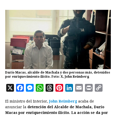
Darío Macas, alcalde de Machala y dos personas más, detenidos
por enriquecimiento ilícito. Foto: X, John Reimberg
X
F
M
W
T
P
L
E
P
C
a
e
h
h
i
i
m
r
o
El ministro del Interior,
John Reimberg
acaba de
c
s
a
r
n
n
a
i
p
anunciar la
detención del Alcalde de Machala, Darío
e
s
t
e
t
k
i
n
y
Macas por enriquecimiento ilícito. La acción se da por