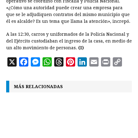
operativo se coordinó con Fiscalía y Policía Nacional.
«¿Cómo una autoridad puede crear una empresa para
que se le adjudiquen contratos del mismo municipio que
él es alcalde? Es un tema que llama la atención», increpó.
A las 12:30, carros y uniformados de la Policía Nacional y
del Ejército custodiaban el ingreso de la casa, en medio de
un alto movimiento de personas.
(I)
X
F
M
W
T
P
L
E
P
C
a
e
h
h
i
i
m
r
o
c
s
a
r
n
n
a
i
p
MÁS RELACIONADAS
e
s
t
e
t
k
i
n
y
b
e
s
a
e
e
l
t
L
o
n
A
d
r
d
i
o
g
p
s
e
I
n
k
e
p
s
n
k
r
t