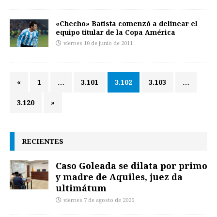
«Checho» Batista comenzó a delinear el
equipo titular de la Copa América
viernes 10 de junio de 2011
«
1
…
3.101
3.102
3.103
…
3.120
»
RECIENTES
Caso Goleada se dilata por primo
y madre de Aquiles, juez da
ultimátum
viernes 7 de agosto de 2026