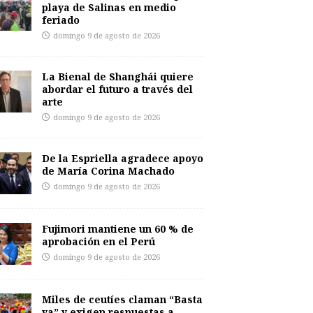
playa de Salinas en medio
feriado
domingo 9 de agosto de 2026
La Bienal de Shanghái quiere
abordar el futuro a través del
arte
domingo 9 de agosto de 2026
De la Espriella agradece apoyo
de María Corina Machado
domingo 9 de agosto de 2026
Fujimori mantiene un 60 % de
aprobación en el Perú
domingo 9 de agosto de 2026
Miles de ceutíes claman “Basta
ya” y exigen respuestas a