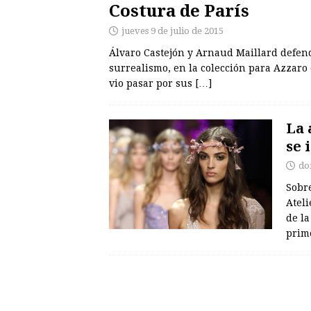
Costura de París
jueves 9 de julio de 2015
Álvaro Castejón y Arnaud Maillard defend
surrealismo, en la colección para Azzaro
vio pasar por sus
[…]
La 
se 
do
Sobre
Ateli
de la
prim