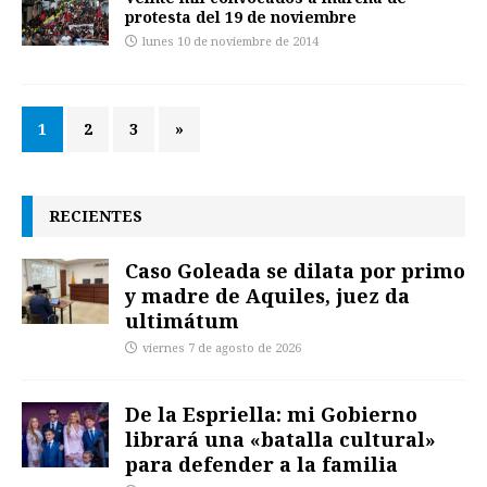
protesta del 19 de noviembre
lunes 10 de noviembre de 2014
1
2
3
»
RECIENTES
Caso Goleada se dilata por primo
y madre de Aquiles, juez da
ultimátum
viernes 7 de agosto de 2026
De la Espriella: mi Gobierno
librará una «batalla cultural»
para defender a la familia