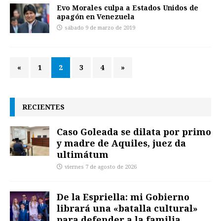
Evo Morales culpa a Estados Unidos de
apagón en Venezuela
sábado 9 de marzo de 2019
«
1
2
3
4
»
RECIENTES
Caso Goleada se dilata por primo
y madre de Aquiles, juez da
ultimátum
viernes 7 de agosto de 2026
De la Espriella: mi Gobierno
librará una «batalla cultural»
para defender a la familia