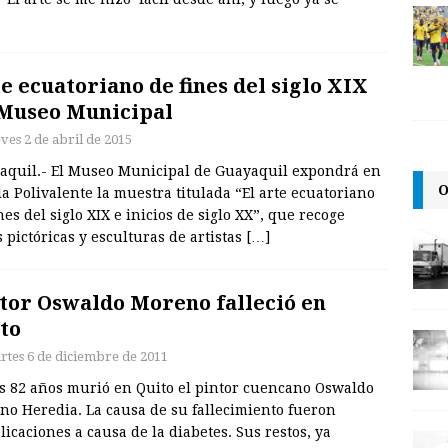
e ecuatoriano de fines del siglo XIX
Museo Municipal
ves 2 de abril de 2015
aquil.- El Museo Municipal de Guayaquil expondrá en
O
la Polivalente la muestra titulada “El arte ecuatoriano
nes del siglo XIX e inicios de siglo XX”, que recoge
 pictóricas y esculturas de artistas
[…]
tor Oswaldo Moreno falleció en
to
rtes 6 de diciembre de 2011
s 82 años murió en Quito el pintor cuencano Oswaldo
no Heredia. La causa de su fallecimiento fueron
icaciones a causa de la diabetes. Sus restos, ya