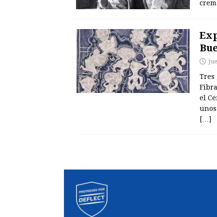
crem
Exp
Bue
ju
Tres
Fibra
el Ce
unos 
[…]