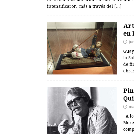
intensificaron más a través del
[…]
Art
en 
jue
Guay
la Sa
de fi
obras
Pin
Qui
ma
A lo
More
compl