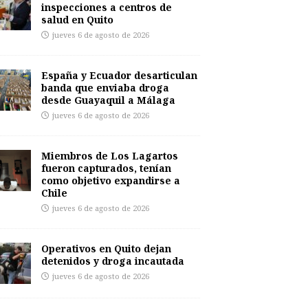
inspecciones a centros de
salud en Quito
jueves 6 de agosto de 2026
España y Ecuador desarticulan
banda que enviaba droga
desde Guayaquil a Málaga
jueves 6 de agosto de 2026
Miembros de Los Lagartos
fueron capturados, tenían
como objetivo expandirse a
Chile
jueves 6 de agosto de 2026
Operativos en Quito dejan
detenidos y droga incautada
jueves 6 de agosto de 2026