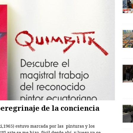
eregrinaje de la conciencia
i,1965) estuvo marcada por las pinturas y los
l arte se me hizo fácil desde ahí, y luego ya se