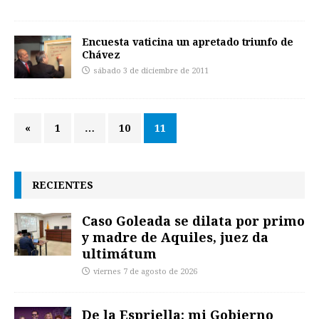
Encuesta vaticina un apretado triunfo de
Chávez
sábado 3 de diciembre de 2011
«
1
…
10
11
RECIENTES
Caso Goleada se dilata por primo
y madre de Aquiles, juez da
ultimátum
viernes 7 de agosto de 2026
De la Espriella: mi Gobierno