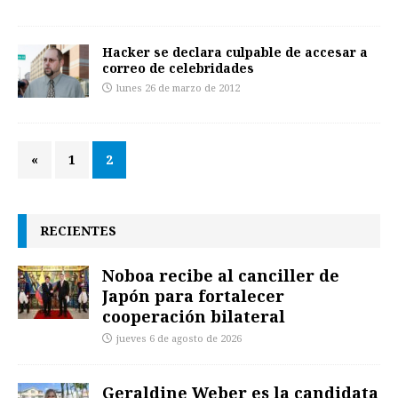
Hacker se declara culpable de accesar a
correo de celebridades
lunes 26 de marzo de 2012
«
1
2
RECIENTES
Noboa recibe al canciller de
Japón para fortalecer
cooperación bilateral
jueves 6 de agosto de 2026
Geraldine Weber es la candidata