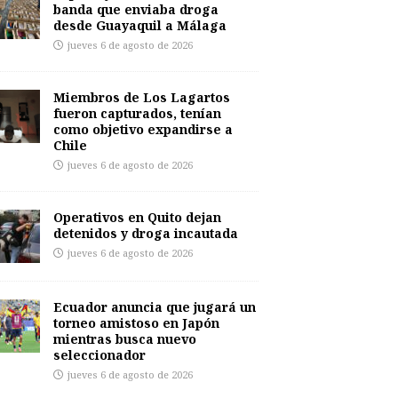
banda que enviaba droga
desde Guayaquil a Málaga
jueves 6 de agosto de 2026
Miembros de Los Lagartos
fueron capturados, tenían
como objetivo expandirse a
Chile
jueves 6 de agosto de 2026
Operativos en Quito dejan
detenidos y droga incautada
jueves 6 de agosto de 2026
Ecuador anuncia que jugará un
torneo amistoso en Japón
mientras busca nuevo
seleccionador
jueves 6 de agosto de 2026