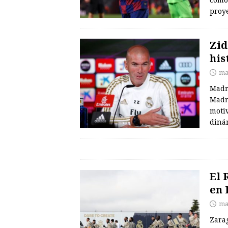
como
proy
Zid
his
ma
Madri
Madri
motiv
diná
El 
en
ma
Zarag