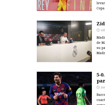
levan
Copa 
Zid
sá
Madri
de Ma
su pa
Madr
5-0
par
ju
Barce
cuart