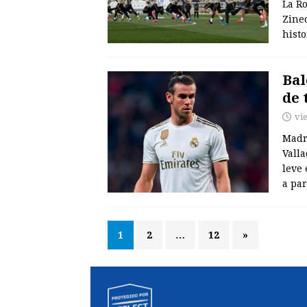
La R
Zined
histo
Bal
de 
vi
Madri
Valla
leve 
a pa
1
2
…
12
»