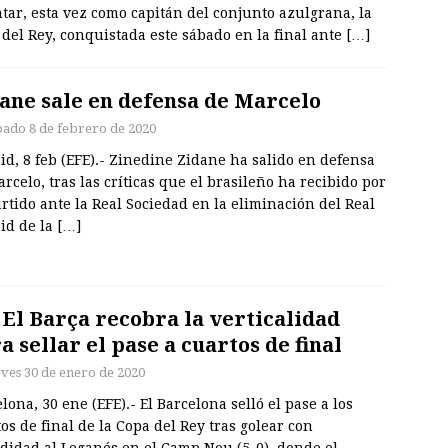
tar, esta vez como capitán del conjunto azulgrana, la
del Rey, conquistada este sábado en la final ante
[…]
ane sale en defensa de Marcelo
bado 8 de febrero de 2020
d, 8 feb (EFE).- Zinedine Zidane ha salido en defensa
rcelo, tras las críticas que el brasileño ha recibido por
rtido ante la Real Sociedad en la eliminación del Real
id de la
[…]
. El Barça recobra la verticalidad
a sellar el pase a cuartos de final
eves 30 de enero de 2020
lona, 30 ene (EFE).- El Barcelona selló el pase a los
os de final de la Copa del Rey tras golear con