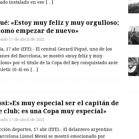
ado instalado en ese
[…]
ué: «Estoy muy feliz y muy orgulloso;
como empezar de nuevo»
bado 17 de abril de 2021
la, 17 abr (EFE).- El central Gerard Piqué, uno de los
anes del Barcelona, se mostró «muy feliz y muy
loso» por el título de la Copa del Rey conquistado ante
hletic (0-4) en
[…]
si:»Es muy especial ser el capitán de
e club; es una Copa muy especial»
bado 17 de abril de 2021
ción deportes, 17 abr (EFE).- El delantero argentino
Barcelona Lionel Messi se mostró emocionado por