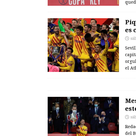
qued
Piq
es 
sá
Sevil
capit
orgul
el At
Mes
est
sá
Redac
del 