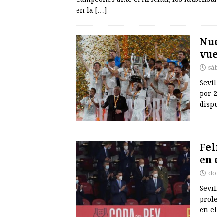
en la
[…]
Nue
vue
sá
Sevil
por 2
dispu
Fel
en 
do
Sevil
prole
en el