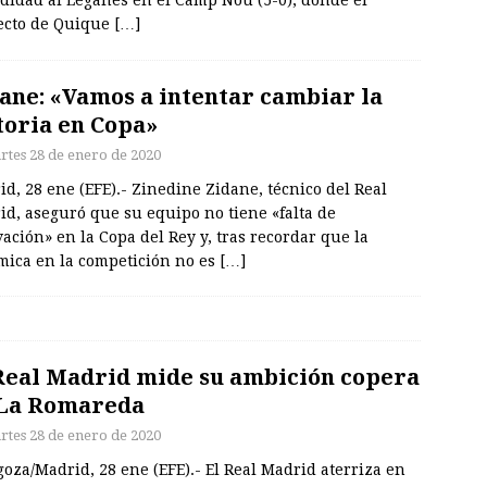
didad al Leganés en el Camp Nou (5-0), donde el
ecto de Quique
[…]
ane: «Vamos a intentar cambiar la
toria en Copa»
rtes 28 de enero de 2020
d, 28 ene (EFE).- Zinedine Zidane, técnico del Real
d, aseguró que su equipo no tiene «falta de
ación» en la Copa del Rey y, tras recordar que la
mica en la competición no es
[…]
Real Madrid mide su ambición copera
 La Romareda
rtes 28 de enero de 2020
oza/Madrid, 28 ene (EFE).- El Real Madrid aterriza en