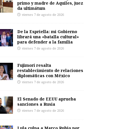
primo y madre de Aquiles, juez
da ultimátum
viernes 7 de agosto de 2026
De la Espriella: mi Gobierno
librará una «batalla cultural»
para defender a la familia
viernes 7 de agosto de 2026
Fujimori resalta
restablecimiento de relaciones
diplomáticas con México
viernes 7 de agosto de 2026
El Senado de EEUU aprueba
sanciones a Rusia
viernes 7 de agosto de 2026
Lula culpa a Marco Rubio por