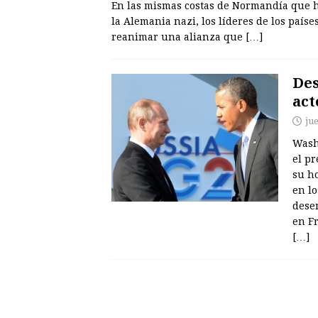
En las mismas costas de Normandía que h
la Alemania nazi, los líderes de los país
reanimar una alianza que
[…]
Des
act
ju
Wash
el p
su h
en l
dese
en Fr
[…]