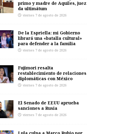
primo y madre de Aquiles, juez
da ultimátum
viernes 7 de agosto de 2026
De la Espriella: mi Gobierno
librará una «batalla cultural»
para defender a la familia
viernes 7 de agosto de 2026
Fujimori resalta
restablecimiento de relaciones
diplomáticas con México
viernes 7 de agosto de 2026
El Senado de EEUU aprueba
sanciones a Rusia
viernes 7 de agosto de 2026
Lula culpa a Marco Rubio por