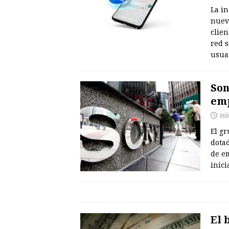
La i
nuev
clien
red s
usua
Son
emp
mié
El g
dotad
de em
inici
El 