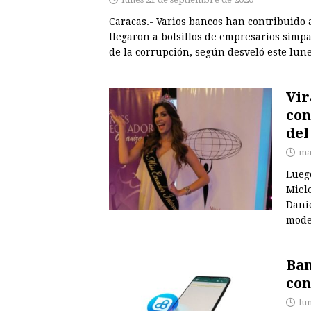
Caracas.- Varios bancos han contribuido 
llegaron a bolsillos de empresarios sim
de la corrupción, según desveló este lun
Vir
con
del
ma
Luego
Miele
Danie
mode
Ban
con
lu