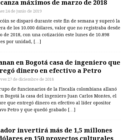
lcanza máximos de marzo de 2018
nes 24 de junio de 2019
tcóin se disparó durante este fin de semana y superó la
ra de los 10.000 dólares, valor que no registraba desde
 de 2018, con una cotización este lunes de 10.898
res por unidad,
[…]
anan en Bogotá casa de ingeniero que
regó dinero en efectivo a Petro
eves 27 de diciembre de 2018
upo de funcionarios de la Fiscalía colombiana allanó
n Bogotá la casa del ingeniero Juan Carlos Montes, el
e que entregó dinero en efectivo al líder opositor
avo Petro y que quedó grabado
[…]
ador invertirá más de 1,5 millones
dólares en 150 proyectos culturales