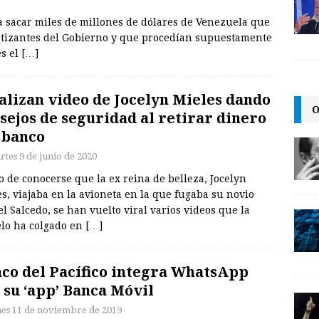
a sacar miles de millones de dólares de Venezuela que
patizantes del Gobierno y que procedían supuestamente
es el
[…]
alizan video de Jocelyn Mieles dando
O
sejos de seguridad al retirar dinero
 banco
rtes 9 de junio de 2020
 de conocerse que la ex reina de belleza, Jocelyn
s, viajaba en la avioneta en la que fugaba su novio
l Salcedo, se han vuelto viral varios videos que la
lo ha colgado en
[…]
co del Pacífico integra WhatsApp
 su ‘app’ Banca Móvil
nes 11 de noviembre de 2019