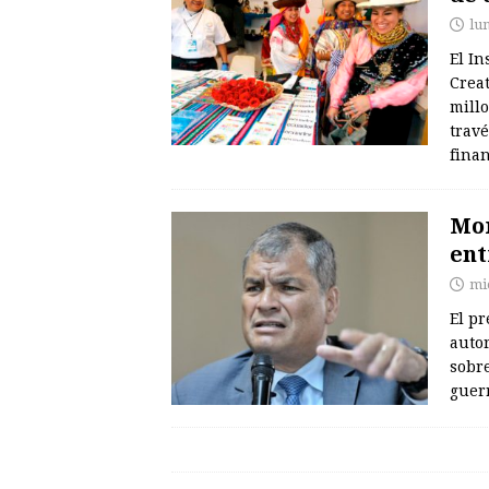
lu
El In
Creat
millo
trav
fina
Mor
ent
mi
El pr
autor
sobre
guer