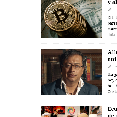
y a
lu
El bi
barre
marzo
dóla
All
ent
ju
Un gr
hoy e
hombr
Gust
Ecu
de 