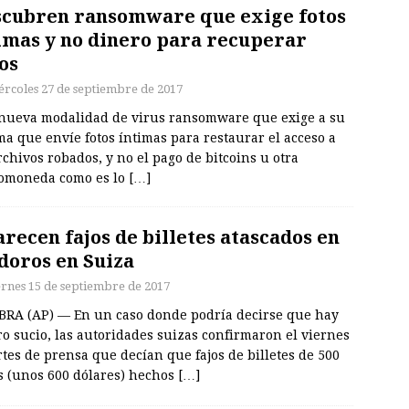
cubren ransomware que exige fotos
imas y no dinero para recuperar
os
ércoles 27 de septiembre de 2017
nueva modalidad de virus ransomware que exige a su
ma que envíe fotos íntimas para restaurar el acceso a
rchivos robados, y no el pago de bitcoins u otra
tomoneda como es lo
[…]
recen fajos de billetes atascados en
doros en Suiza
ernes 15 de septiembre de 2017
BRA (AP) — En un caso donde podría decirse que hay
o sucio, las autoridades suizas confirmaron el viernes
tes de prensa que decían que fajos de billetes de 500
s (unos 600 dólares) hechos
[…]