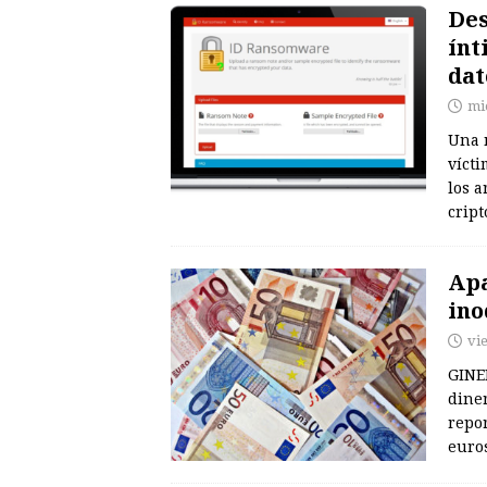
Des
ínt
dat
mi
Una 
vícti
los a
crip
Apa
ino
vi
GINE
diner
repor
euro