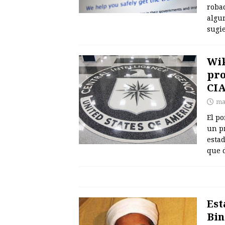
roba
algu
sugi
Wik
pro
CI
ma
El po
un p
esta
que d
Est
Bin