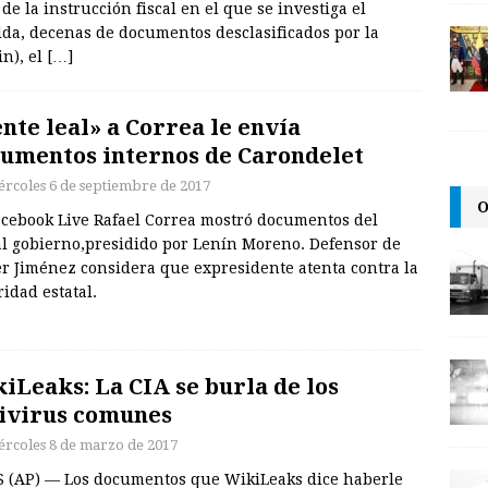
e la instrucción fiscal en el que se investiga el
da, decenas de documentos desclasificados por la
in), el
[…]
nte leal» a Correa le envía
umentos internos de Carondelet
ércoles 6 de septiembre de 2017
O
acebook Live Rafael Correa mostró documentos del
al gobierno,presidido por Lenín Moreno. Defensor de
er Jiménez considera que expresidente atenta contra la
idad estatal.
iLeaks: La CIA se burla de los
ivirus comunes
ércoles 8 de marzo de 2017
S (AP) — Los documentos que WikiLeaks dice haberle