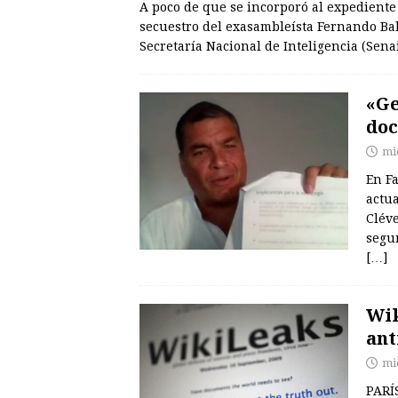
A poco de que se incorporó al expediente d
secuestro del exasambleísta Fernando Bal
Secretaría Nacional de Inteligencia (Sena
«Ge
doc
mi
En F
actu
Clév
segur
[…]
Wik
ant
mi
PARÍ