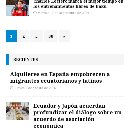
Charles Leclerc marca el mejor tiempo en
los entrenamientos libres de Baku
viernes 13 de septiembre de 2024
1
2
…
50
»
RECIENTES
Alquileres en España empobrecen a
migrantes ecuatorianos y latinos
jueves 6 de agosto de 2026
Ecuador y Japón acuerdan
profundizar el diálogo sobre un
acuerdo de asociación
económica