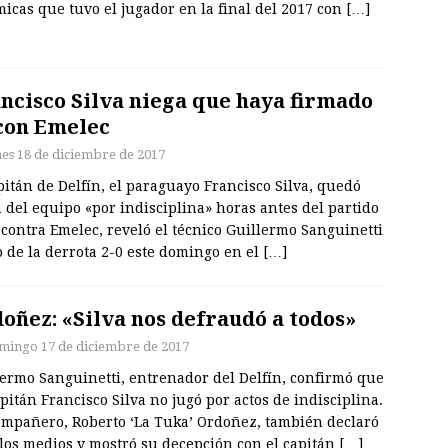
icas que tuvo el jugador en la final del 2017 con
[…]
ncisco Silva niega que haya firmado
con Emelec
nes 18 de diciembre de 2017
pitán de Delfín, el paraguayo Francisco Silva, quedó
 del equipo «por indisciplina» horas antes del partido
 contra Emelec, reveló el técnico Guillermo Sanguinetti
 de la derrota 2-0 este domingo en el
[…]
oñez: «Silva nos defraudó a todos»
mingo 17 de diciembre de 2017
lermo Sanguinetti, entrenador del Delfín, confirmó que
pitán Francisco Silva no jugó por actos de indisciplina.
ompañero, Roberto ‘La Tuka’ Ordoñez, también declaró
 los medios y mostró su decepción con el capitán
[…]