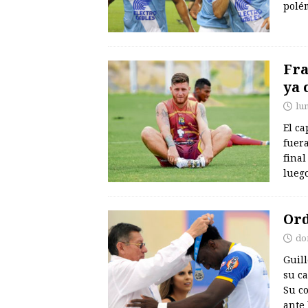
polém
Fra
ya 
lu
El ca
fuera
final
luego
Ord
do
Guil
su ca
Su c
ante