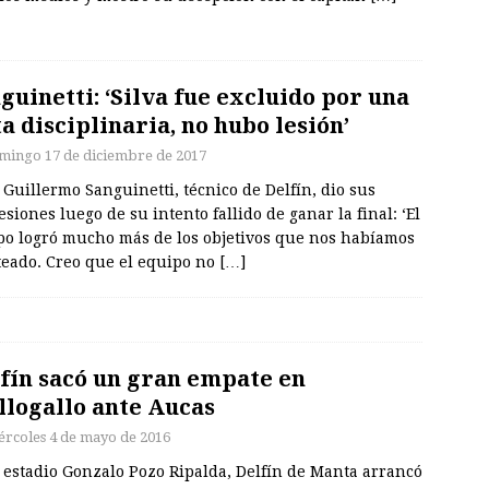
guinetti: ‘Silva fue excluido por una
ta disciplinaria, no hubo lesión’
mingo 17 de diciembre de 2017
 Guillermo Sanguinetti, técnico de Delfín, dio sus
siones luego de su intento fallido de ganar la final: ‘El
po logró mucho más de los objetivos que nos habíamos
teado. Creo que el equipo no
[…]
fín sacó un gran empate en
llogallo ante Aucas
ércoles 4 de mayo de 2016
 estadio Gonzalo Pozo Ripalda, Delfín de Manta arrancó