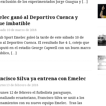
a exclusión de los experimentados Jorge Guagua y
[…]
lec ganó al Deportivo Cuenca y
ue imbatible
bado 10 de marzo de 2018
ub Sport Emelec goleó la tarde de este sábado 10 de
 al Deportivo Cuenca. El resultado fue 4-1, cotejo que
isputó en el estadio George Capwell con un buen marco
úblico,
[…]
ncisco Silva ya entrena con Emelec
rtes 13 de febrero de 2018
lunes 12 de febrero el futbolista paraguayo,
nalizado ecuatoriano, Francisco Silva se unió a los
enamientos con su nuevo equipo Emelec. Tras las