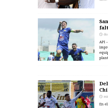
San
fal
do
API –
impre
equi
plan
Del
Chi
mi
En el