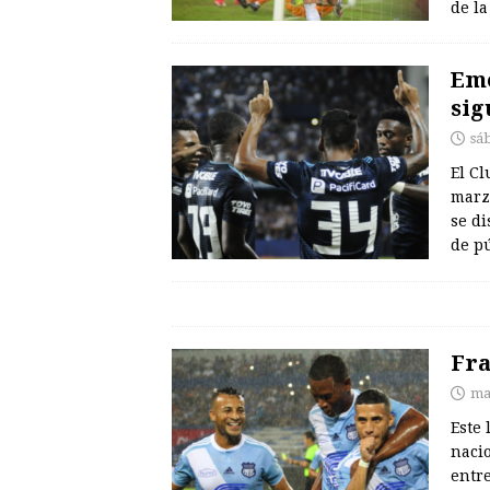
de l
Eme
sig
sá
El Cl
marzo
se d
de p
Fra
ma
Este 
nacio
entr