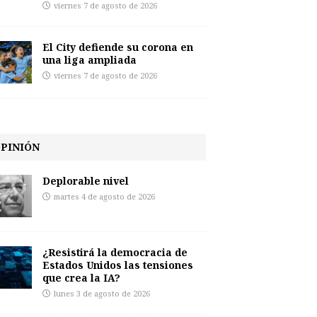
viernes 7 de agosto de 2026
El City defiende su corona en
una liga ampliada
viernes 7 de agosto de 2026
PINIÓN
Deplorable nivel
martes 4 de agosto de 2026
¿Resistirá la democracia de
Estados Unidos las tensiones
que crea la IA?
lunes 3 de agosto de 2026