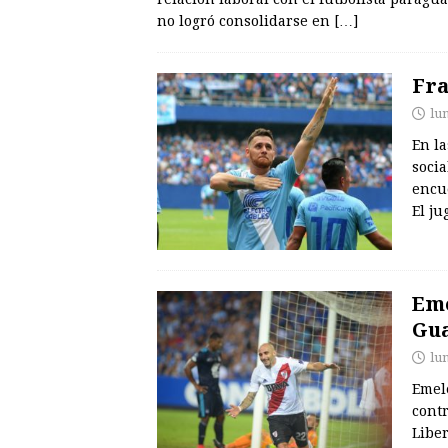
no logró consolidarse en
[…]
Fra
lu
En la
socia
encu
El j
Eme
Gua
lun
Emel
contr
Liber