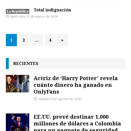
Total indignación
miércoles 21 de marzo de 2018
1
2
…
4
»
RECIENTES
Actriz de ‘Harry Potter’ revela
cuánto dinero ha ganado en
OnlyFans
sábado 8 de agosto de 2026
EE.UU. prevé destinar 1.000
millones de dólares a Colombia
para un paquete de seguridad