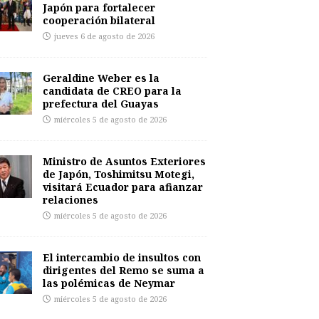
Japón para fortalecer
cooperación bilateral
jueves 6 de agosto de 2026
Geraldine Weber es la
candidata de CREO para la
prefectura del Guayas
miércoles 5 de agosto de 2026
Ministro de Asuntos Exteriores
de Japón, Toshimitsu Motegi,
visitará Ecuador para afianzar
relaciones
miércoles 5 de agosto de 2026
El intercambio de insultos con
dirigentes del Remo se suma a
las polémicas de Neymar
miércoles 5 de agosto de 2026