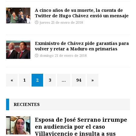
A cinco años de su muerte, la cuenta de
Twitter de Hugo Chávez envió un mensaje
jueves 25 de enero de 2018
Exministro de Chávez pide garantías para
volver y retar a Maduro en primarias
domingo 21 de enero de 2018
«
1
2
3
…
94
»
RECIENTES
Esposa de José Serrano irrumpe
en audiencia por el caso
Villavicencio e insulta a sus