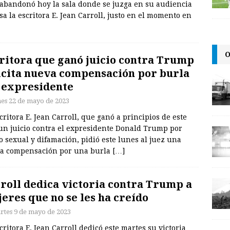
abandonó hoy la sala donde se juzga en su audiencia
sa la escritora E. Jean Carroll, justo en el momento en
O
ritora que ganó juicio contra Trump
icita nueva compensación por burla
 expresidente
nes 22 de mayo de 2023
critora E. Jean Carroll, que ganó a principios de este
un juicio contra el expresidente Donald Trump por
 sexual y difamación, pidió este lunes al juez una
a compensación por una burla
[…]
roll dedica victoria contra Trump a
eres que no se les ha creído
rtes 9 de mayo de 2023
critora E. Jean Carroll dedicó este martes su victoria