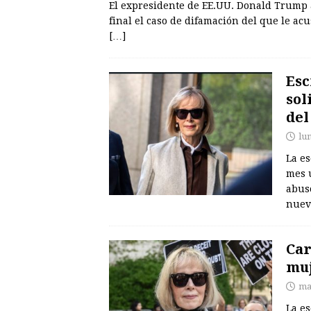
El expresidente de EE.UU. Donald Trump 
final el caso de difamación del que le acu
[…]
Esc
sol
del
lu
La es
mes 
abuso
nuev
Car
muj
ma
La es