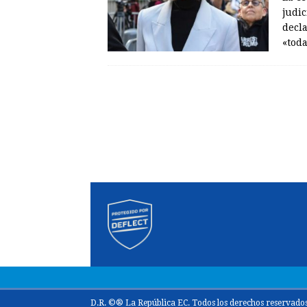
judi
decl
«tod
D.R. ©® La República EC. Todos los derechos reservados