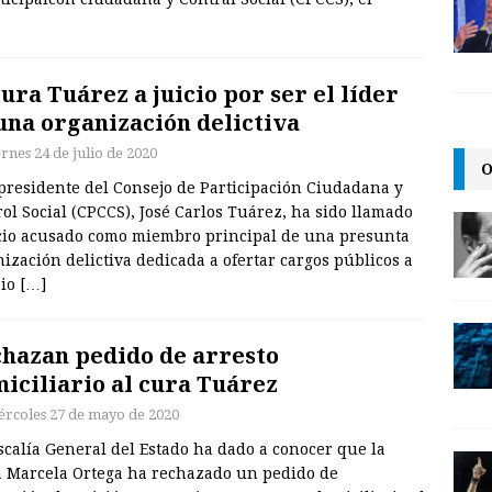
cura Tuárez a juicio por ser el líder
una organización delictiva
rnes 24 de julio de 2020
O
presidente del Consejo de Participación Ciudadana y
ol Social (CPCCS), José Carlos Tuárez, ha sido llamado
icio acusado como miembro principal de una presunta
ización delictiva dedicada a ofertar cargos públicos a
io
[…]
hazan pedido de arresto
iciliario al cura Tuárez
ércoles 27 de mayo de 2020
scalía General del Estado ha dado a conocer que la
a Marcela Ortega ha rechazado un pedido de