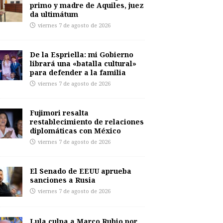
primo y madre de Aquiles, juez
da ultimátum
viernes 7 de agosto de 2026
De la Espriella: mi Gobierno
librará una «batalla cultural»
para defender a la familia
viernes 7 de agosto de 2026
Fujimori resalta
restablecimiento de relaciones
diplomáticas con México
viernes 7 de agosto de 2026
El Senado de EEUU aprueba
sanciones a Rusia
viernes 7 de agosto de 2026
Lula culpa a Marco Rubio por