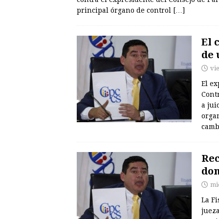
principal órgano de control
[…]
El 
de 
vie
El ex
Contr
a ju
organ
camb
Rec
dom
mi
La Fi
juez