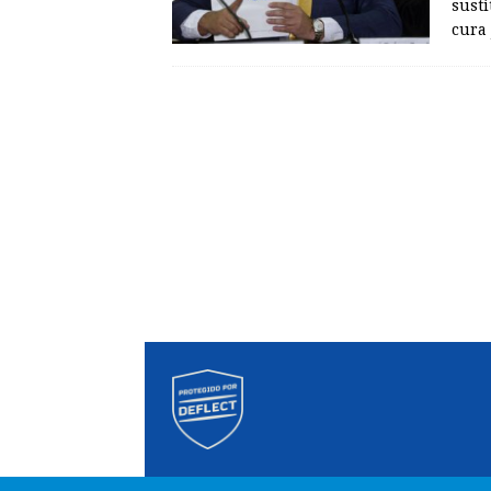
susti
cura 