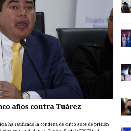
nco años contra Tuárez
icia ha ratificado la condena de cinco años de prisión
ticipaicón ciudadana y Contral Social (CPCCS), el