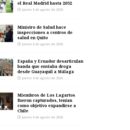
el Real Madrid hasta 2032
jueves 6 de agosto de 2026
Ministro de Salud hace
inspecciones a centros de
salud en Quito
jueves 6 de agosto de 2026
España y Ecuador desarticulan
banda que enviaba droga
desde Guayaquil a Málaga
jueves 6 de agosto de 2026
Miembros de Los Lagartos
fueron capturados, tenían
como objetivo expandirse a
Chile
jueves 6 de agosto de 2026