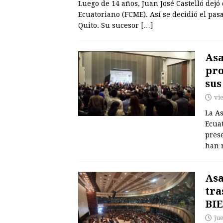
Luego de 14 años, Juan José Castelló dejó 
Ecuatoriano (FCME). Así se decidió el pa
Quito. Su sucesor
[…]
Asa
pro
sus
vi
La A
Ecuat
prese
han 
Asa
tra
BIE
ju