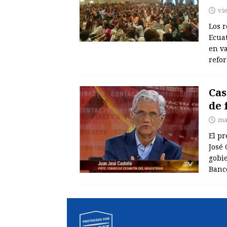
vi
Los r
Ecua
en va
refo
Cas
de 
ma
El pr
José 
gobie
Banco