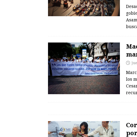
Desac
gobi
Asam
busca
Mae
man
ju
March
los 
Cesan
recur
Cor
por