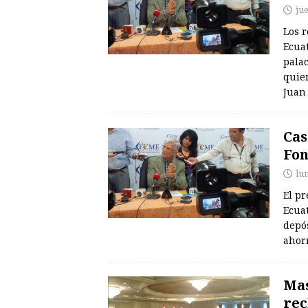
ju
Los r
Ecua
palac
quien
Jua
Cas
Fon
lu
El pr
Ecuat
depós
ahorr
Mas
rec