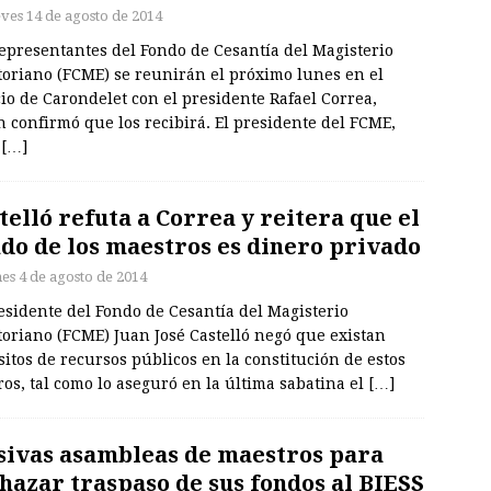
eves 14 de agosto de 2014
epresentantes del Fondo de Cesantía del Magisterio
toriano (FCME) se reunirán el próximo lunes en el
io de Carondelet con el presidente Rafael Correa,
 confirmó que los recibirá. El presidente del FCME,
n
[…]
telló refuta a Correa y reitera que el
do de los maestros es dinero privado
nes 4 de agosto de 2014
esidente del Fondo de Cesantía del Magisterio
oriano (FCME) Juan José Castelló negó que existan
itos de recursos públicos en la constitución de estos
os, tal como lo aseguró en la última sabatina el
[…]
ivas asambleas de maestros para
hazar traspaso de sus fondos al BIESS