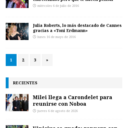
miércoles 6 de julio de 2016
Julia Roberts, lo más destacado de Cannes
gracias a «Toni Erdmann»
lunes 16 de mayo de 2016
1
2
3
»
RECIENTES
Milei llega a Carondelet para
reunirse con Noboa
jueves 6 de agosto de 2026