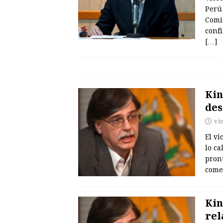
Perú 
Comi
conf
[…]
Kin
des
vi
El vi
lo ca
pron
come
Kin
rel