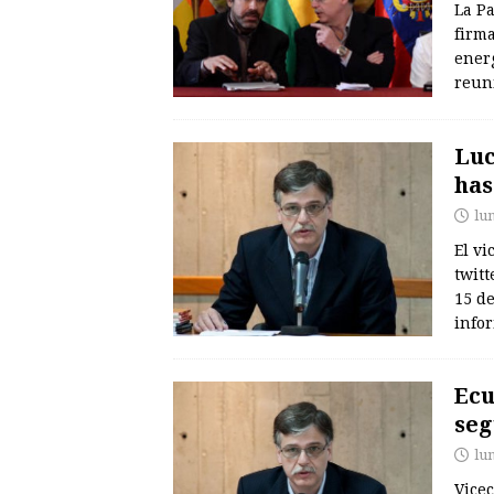
La Pa
firm
energ
reun
Luc
has
lun
El vi
twitt
15 de
info
Ecu
seg
lu
Vicec