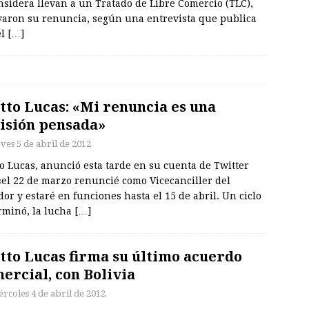
nsidera llevan a un Tratado de Libre Comercio (TLC),
varon su renuncia, según una entrevista que publica
el
[…]
tto Lucas: «Mi renuncia es una
isión pensada»
ves 5 de abril de 2012
o Lucas, anunció esta tarde en su cuenta de Twitter
«el 22 de marzo renuncié como Vicecanciller del
or y estaré en funciones hasta el 15 de abril. Un ciclo
rminó, la lucha
[…]
tto Lucas firma su último acuerdo
ercial, con Bolivia
ércoles 4 de abril de 2012