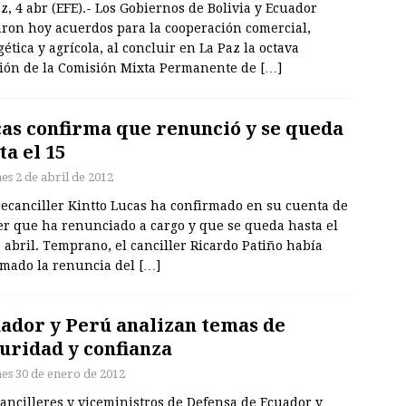
z, 4 abr (EFE).- Los Gobiernos de Bolivia y Ecuador
aron hoy acuerdos para la cooperación comercial,
ética y agrícola, al concluir en La Paz la octava
ión de la Comisión Mixta Permanente de
[…]
as confirma que renunció y se queda
ta el 15
es 2 de abril de 2012
cecanciller Kintto Lucas ha confirmado en su cuenta de
er que ha renunciado a cargo y que se queda hasta el
 abril. Temprano, el canciller Ricardo Patiño había
rmado la renuncia del
[…]
ador y Perú analizan temas de
uridad y confianza
nes 30 de enero de 2012
ancilleres y viceministros de Defensa de Ecuador y