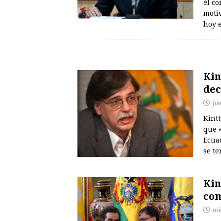
él co
moti
hoy 
Kin
dec
jue
Kintt
que 
Ecuad
se te
Kin
com
mi