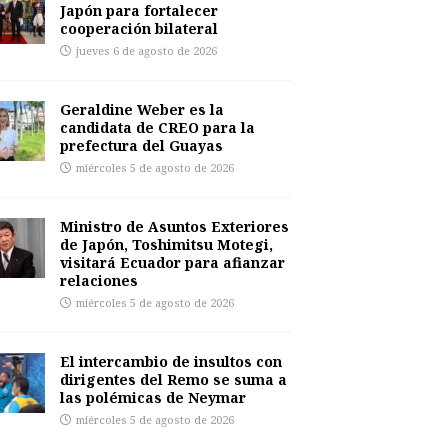
Japón para fortalecer
cooperación bilateral
jueves 6 de agosto de 2026
Geraldine Weber es la
candidata de CREO para la
prefectura del Guayas
miércoles 5 de agosto de 2026
Ministro de Asuntos Exteriores
de Japón, Toshimitsu Motegi,
visitará Ecuador para afianzar
relaciones
miércoles 5 de agosto de 2026
El intercambio de insultos con
dirigentes del Remo se suma a
las polémicas de Neymar
miércoles 5 de agosto de 2026