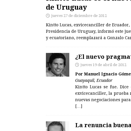
de Uruguay
jueves 27 de diciembre de 2012
Kintto Lucas, exvicecanciller de Ecuador,
Presidencia de Uruguay, informó este jue
y ecuatoriano, reemplazará a Gonzalo C
¿El nuevo pragma
jueves 19 de abril de 2012
Por Manuel Ignacio Góme
Guayaquil, Ecuador
Kintto Lucas se fue. Dice
exvicecanciller, la prueba 
nuevas negociaciones para
[…]
La renuncia buen