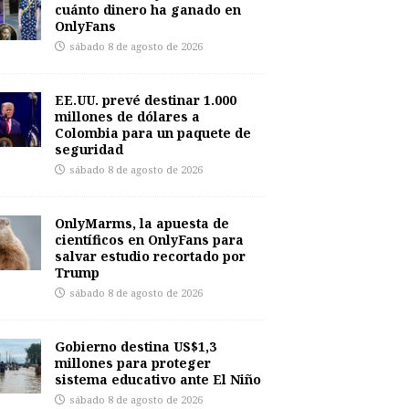
cuánto dinero ha ganado en
OnlyFans
sábado 8 de agosto de 2026
EE.UU. prevé destinar 1.000
millones de dólares a
Colombia para un paquete de
seguridad
sábado 8 de agosto de 2026
OnlyMarms, la apuesta de
científicos en OnlyFans para
salvar estudio recortado por
Trump
sábado 8 de agosto de 2026
Gobierno destina US$1,3
millones para proteger
sistema educativo ante El Niño
sábado 8 de agosto de 2026