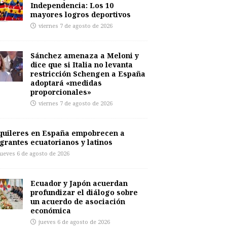
Independencia: Los 10
mayores logros deportivos
viernes 7 de agosto de 2026
Sánchez amenaza a Meloni y
dice que si Italia no levanta
restricción Schengen a España
adoptará «medidas
proporcionales»
viernes 7 de agosto de 2026
quileres en España empobrecen a
grantes ecuatorianos y latinos
jueves 6 de agosto de 2026
Ecuador y Japón acuerdan
profundizar el diálogo sobre
un acuerdo de asociación
económica
jueves 6 de agosto de 2026