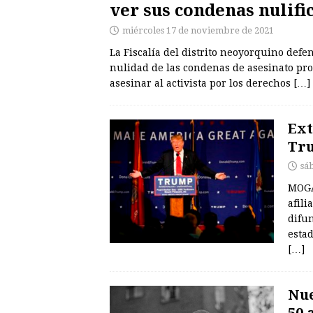
ver sus condenas nulifi
miércoles 17 de noviembre de 2021
La Fiscalía del distrito neoyorquino def
nulidad de las condenas de asesinato pr
asesinar al activista por los derechos
[…]
Ext
Tru
sá
MOGA
afili
difun
esta
[…]
Nue
50 