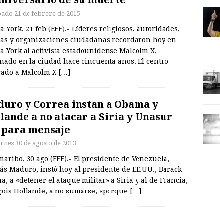
bado 21 de febrero de 2015
 York, 21 feb (EFE).- Líderes religiosos, autoridades,
stas y organizaciones ciudadanas recordaron hoy en
a York al activista estadounidense Malcolm X,
nado en la ciudad hace cincuenta años. El centro
cado a Malcolm X
[…]
uro y Correa instan a Obama y
lande a no atacar a Siria y Unasur
para mensaje
ernes 30 de agosto de 2013
aribo, 30 ago (EFE).- El presidente de Venezuela,
ás Maduro, instó hoy al presidente de EE.UU., Barack
, a «detener el ataque militar» a Siria y al de Francia,
çois Hollande, a no sumarse, «porque
[…]