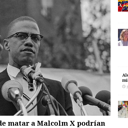
Al
mi
de matar a Malcolm X podrían