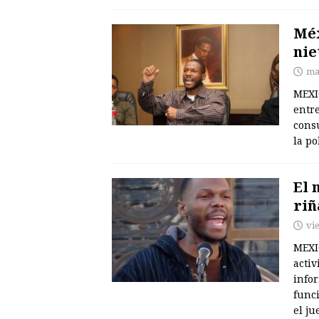
Méx
nie
ma
MEXI
entr
cons
la p
El 
riñ
vi
MEXI
activ
infor
func
el j