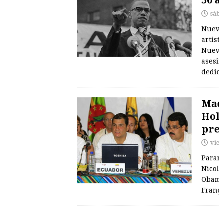
sá
Nueva
arti
Nuev
asesi
dedi
Mad
Hol
pre
vi
Param
Nicol
Obama
Fran