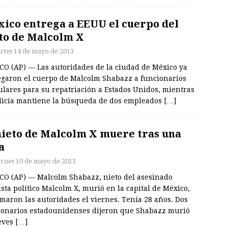
ico entrega a EEUU el cuerpo del
to de Malcolm X
rtes 14 de mayo de 2013
CO (AP) — Las autoridades de la ciudad de México ya
egaron el cuerpo de Malcolm Shabazz a funcionarios
ulares para su repatriación a Estados Unidos, mientras
olicía mantiene la búsqueda de dos empleados
[…]
nieto de Malcolm X muere tras una
a
ernes 10 de mayo de 2013
CO (AP) — Malcolm Shabazz, nieto del asesinado
ista político Malcolm X, murió en la capital de México,
maron las autoridades el viernes. Tenía 28 años. Dos
ionarios estadounidenses dijeron que Shabazz murió
ueves
[…]