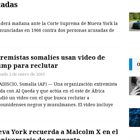
cadas
enderá mañana ante la Corte Suprema de Nueva York la
onunciadas en 1966 contra dos personas acusadas de
remistas somalíes usan video de
O
mp para reclutar
bado 2 de enero de 2016
DISCIO, Somalia (AP) — Una organización extremista
ada con Al Qaeda y que actúa en el este de África
dió un video con el que busca reclutar a
dounidenses negros y musulmanes. El video incluye
va York recuerda a Malcolm X en el
aniversario de su muerte