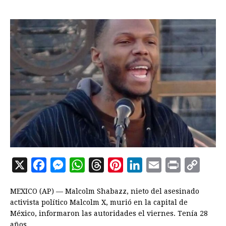
X
F
M
W
T
P
L
E
P
C
a
e
h
h
i
i
m
r
o
MEXICO (AP) — Malcolm Shabazz, nieto del asesinado
c
s
a
r
n
n
a
i
p
activista político Malcolm X, murió en la capital de
e
s
t
e
t
k
i
n
y
México, informaron las autoridades el viernes. Tenía 28
años.
b
e
s
a
e
e
l
t
L