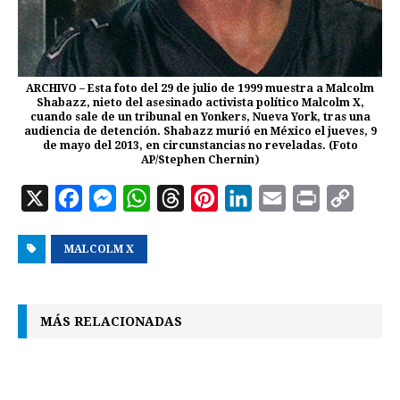
ARCHIVO – Esta foto del 29 de julio de 1999 muestra a Malcolm
Shabazz, nieto del asesinado activista político Malcolm X,
cuando sale de un tribunal en Yonkers, Nueva York, tras una
audiencia de detención. Shabazz murió en México el jueves, 9
de mayo del 2013, en circunstancias no reveladas. (Foto
AP/Stephen Chernin)
X
F
M
W
T
P
L
E
P
C
a
e
h
h
i
i
m
r
o
MALCOLM X
c
s
a
r
n
n
a
i
p
e
s
t
e
t
k
i
n
y
b
e
s
a
e
e
l
t
L
MÁS RELACIONADAS
o
n
A
d
r
d
i
o
g
p
s
e
I
n
k
e
p
s
n
k