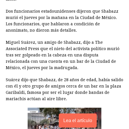
o
n
A
d
r
d
i
Dos funcionarios estadounidenses dijeron que Shabazz
o
g
p
s
e
I
n
murió el jueves por la mañana en la Ciudad de México.
Los funcionarios, que hablaron a condición de
k
e
p
s
n
k
anonimato, no dieron más detalles.
r
t
Miguel Suárez, un amigo de Shabazz, dijo a The
Associated Press que el nieto del activista político murió
tras ser golpeado en la cabeza en una disputa
relacionada con una cuenta en un bar de la Ciudad de
México, el jueves por la madrugada.
Suárez dijo que Shabazz, de 28 años de edad, había salido
con él y otro grupo de amigos cerca de un bar en la plaza
Garibaldi, famosa por ser el lugar donde bandas de
mariachis actúan al aire libre.
Lea el artículo