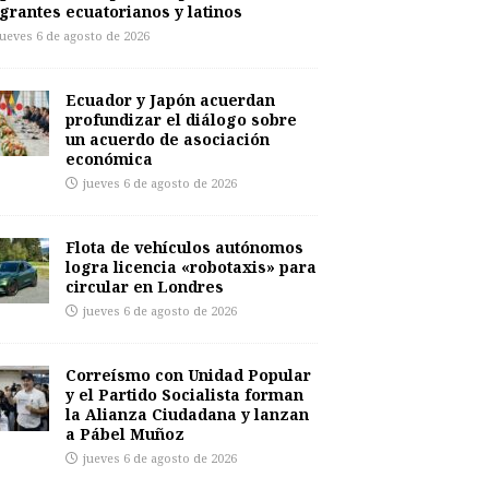
grantes ecuatorianos y latinos
jueves 6 de agosto de 2026
Ecuador y Japón acuerdan
profundizar el diálogo sobre
un acuerdo de asociación
económica
jueves 6 de agosto de 2026
Flota de vehículos autónomos
logra licencia «robotaxis» para
circular en Londres
jueves 6 de agosto de 2026
Correísmo con Unidad Popular
y el Partido Socialista forman
la Alianza Ciudadana y lanzan
a Pábel Muñoz
jueves 6 de agosto de 2026