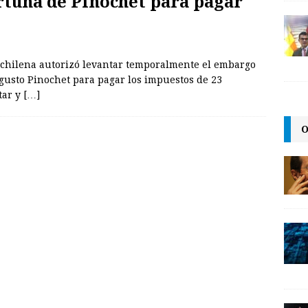
tuna de Pinochet para pagar
cia chilena autorizó levantar temporalmente el embargo
ugusto Pinochet para pagar los impuestos de 23
tar y
[…]
O