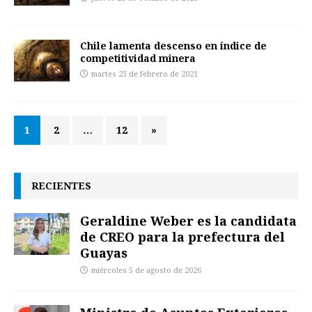
Chile lamenta descenso en índice de
competitividad minera
martes 23 de febrero de 2021
1
2
…
12
»
RECIENTES
Geraldine Weber es la candidata
de CREO para la prefectura del
Guayas
miércoles 5 de agosto de 2026