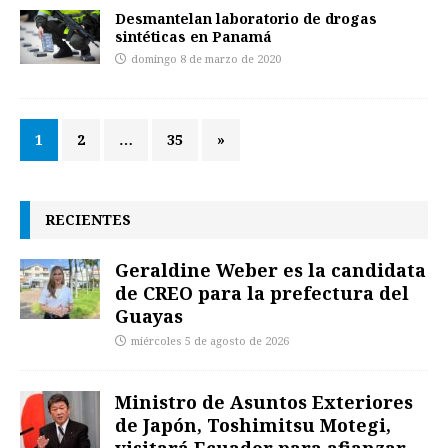
Desmantelan laboratorio de drogas
sintéticas en Panamá
domingo 8 de marzo de 2020
1
2
…
35
»
RECIENTES
Geraldine Weber es la candidata
de CREO para la prefectura del
Guayas
miércoles 5 de agosto de 2026
Ministro de Asuntos Exteriores
de Japón, Toshimitsu Motegi,