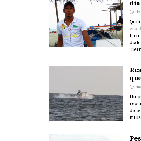
dia
do
Quito
ecuat
terre
dial
Tier
Res
que
ma
Un p
repo
dici
milla
Pes