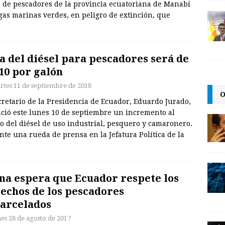
lo de pescadores de la provincia ecuatoriana de Manabí
ugas marinas verdes, en peligro de extinción, que
a del diésel para pescadores será de
.10 por galón
rtes 11 de septiembre de 2018
O
cretario de la Presidencia de Ecuador, Eduardo Jurado,
ció este lunes 10 de septiembre un incremento al
o del diésel de uso industrial, pesquero y camaronero.
te una rueda de prensa en la Jefatura Política de la
na espera que Ecuador respete los
echos de los pescadores
arcelados
nes 28 de agosto de 2017