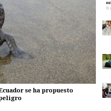
mi
Ecuador se ha propuesto
peligro