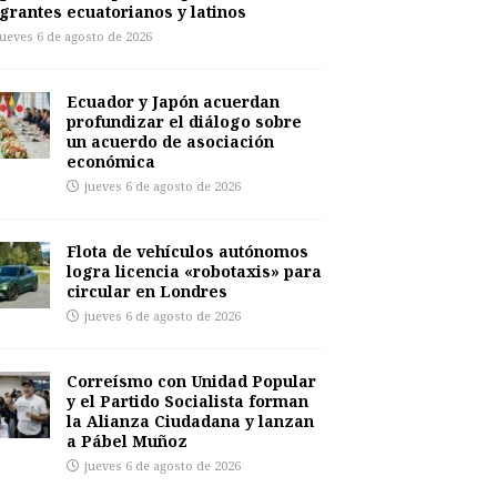
grantes ecuatorianos y latinos
jueves 6 de agosto de 2026
Ecuador y Japón acuerdan
profundizar el diálogo sobre
un acuerdo de asociación
económica
jueves 6 de agosto de 2026
Flota de vehículos autónomos
logra licencia «robotaxis» para
circular en Londres
jueves 6 de agosto de 2026
Correísmo con Unidad Popular
y el Partido Socialista forman
la Alianza Ciudadana y lanzan
a Pábel Muñoz
jueves 6 de agosto de 2026