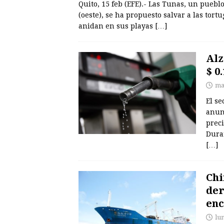
Quito, 15 feb (EFE).- Las Tunas, un pueb
(oeste), se ha propuesto salvar a las tort
anidan en sus playas
[…]
Alz
$ 0
ma
El se
anun
preci
Duran
[…]
Chi
der
enc
lu