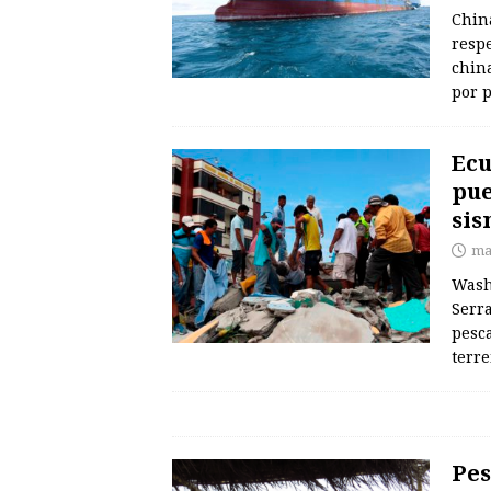
Chin
resp
chin
por p
Ecu
pue
sis
ma
Washi
Serr
pesca
terre
Pes