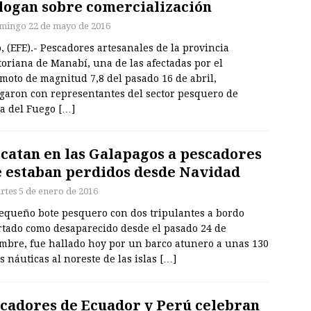
logan sobre comercialización
mingo 22 de mayo de 2016
, (EFE).- Pescadores artesanales de la provincia
oriana de Manabí, una de las afectadas por el
moto de magnitud 7,8 del pasado 16 de abril,
ogaron con representantes del sector pesquero de
ra del Fuego
[…]
catan en las Galapagos a pescadores
 estaban perdidos desde Navidad
rtes 5 de enero de 2016
equeño bote pesquero con dos tripulantes a bordo
rtado como desaparecido desde el pasado 24 de
embre, fue hallado hoy por un barco atunero a unas 130
s náuticas al noreste de las islas
[…]
cadores de Ecuador y Perú celebran