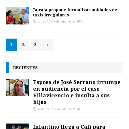
Jairala propone formalizar unidades de
taxis irregulares
lunes 10 de diciembre de 2018
1
2
3
»
RECIENTES
Esposa de José Serrano irrumpe
en audiencia por el caso
Villavicencio e insulta a sus
hijas
viernes 7 de agosto de 2026
Infantino llega a Cali para