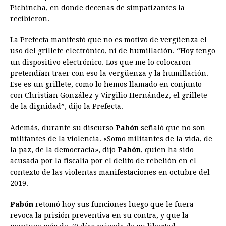
Pichincha, en donde decenas de simpatizantes la
o
n
A
d
r
d
i
recibieron.
o
g
p
s
e
I
n
La Prefecta manifestó que no es motivo de vergüenza el
k
e
p
s
n
k
uso del grillete electrónico, ni de humillación. “Hoy tengo
r
t
un dispositivo electrónico. Los que me lo colocaron
pretendían traer con eso la vergüenza y la humillación.
Ese es un grillete, como lo hemos llamado en conjunto
con Christian González y Virgilio Hernández, el grillete
de la dignidad”, dijo la Prefecta.
Además, durante su discurso
Pabón
señaló que no son
militantes de la violencia. «Somo militantes de la vida, de
la paz, de la democracia», dijo
Pabón
, quien ha sido
acusada por la fiscalía por el delito de rebelión en el
contexto de las violentas manifestaciones en octubre del
2019.
Pabón
retomó hoy sus funciones luego que le fuera
revoca la prisión preventiva en su contra, y que la