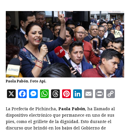
Paola Pabón. Foto Api.
X
F
M
W
T
P
L
E
P
C
a
e
h
h
i
i
m
r
o
La Prefecta de Pichincha,
Paola Pabón
, ha llamado al
c
s
a
r
n
n
a
i
p
dispositivo electrónico que permanece en uno de sus
e
s
t
e
t
k
i
n
y
pies, como el grillete de la dignidad. Esto durante el
discurso que brindó en los bajos del Gobierno de
b
e
s
a
e
e
l
t
L